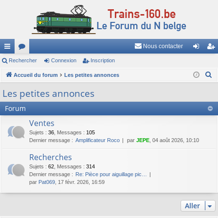
Nous contacter
ac
Rechercher
or
Connexion
Inscription
on
ns
R
co
Accueil du forum
u
Les petites annonces
ne
cri
e
ur
m
xi
pti
Les petites annonces
c
ci
s
on
on
Forum
h
e
s
Ventes
r
Sujets
:
36
,
Messages
:
105
c
Dernier message :
Amplificateur Roco
par
JEPE
, 04 août 2026, 10:10
h
Recherches
e
Sujets
:
62
,
Messages
:
314
r
Dernier message :
Re: Pièce pour aiguillage pic…
par
Pat069
, 17 févr. 2026, 16:59
Aller