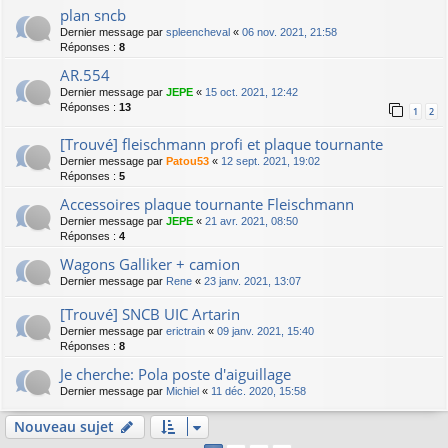
plan sncb
Dernier message par
spleencheval
«
06 nov. 2021, 21:58
Réponses :
8
AR.554
Dernier message par
JEPE
«
15 oct. 2021, 12:42
Réponses :
13
1
2
[Trouvé] fleischmann profi et plaque tournante
Dernier message par
Patou53
«
12 sept. 2021, 19:02
Réponses :
5
Accessoires plaque tournante Fleischmann
Dernier message par
JEPE
«
21 avr. 2021, 08:50
Réponses :
4
Wagons Galliker + camion
Dernier message par
Rene
«
23 janv. 2021, 13:07
[Trouvé] SNCB UIC Artarin
Dernier message par
erictrain
«
09 janv. 2021, 15:40
Réponses :
8
Je cherche: Pola poste d'aiguillage
Dernier message par
Michiel
«
11 déc. 2020, 15:58
Nouveau sujet