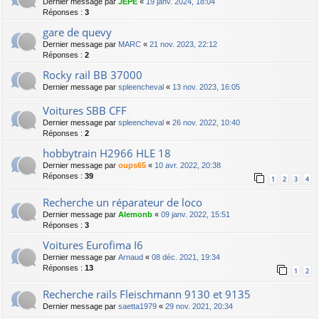
Dernier message par
JEPE
«
19 janv. 2024, 18:04
Réponses :
3
gare de quevy
Dernier message par
MARC
«
21 nov. 2023, 22:12
Réponses :
2
Rocky rail BB 37000
Dernier message par
spleencheval
«
13 nov. 2023, 16:05
Voitures SBB CFF
Dernier message par
spleencheval
«
26 nov. 2022, 10:40
Réponses :
2
hobbytrain H2966 HLE 18
Dernier message par
oups65
«
10 avr. 2022, 20:38
Réponses :
39
1
2
3
4
Recherche un réparateur de loco
Dernier message par
Alemonb
«
09 janv. 2022, 15:51
Réponses :
3
Voitures Eurofima I6
Dernier message par
Arnaud
«
08 déc. 2021, 19:34
Réponses :
13
1
2
Recherche rails Fleischmann 9130 et 9135
Dernier message par
saetta1979
«
29 nov. 2021, 20:34