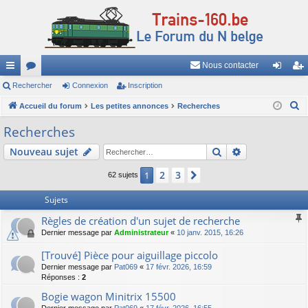
Nous contacter
ac
Rechercher
or
Connexion
Inscription
on
ns
R
co
Accueil du forum
u
Les petites annonces
Recherches
ne
cri
e
ur
m
xi
pti
Recherches
c
ci
s
on
on
Rechercher
Recherche av
Nouveau sujet
h
e
s
2
3
1
Suivant
62 sujets
r
c
Sujets
h
Règles de création d'un sujet de recherche
e
Dernier message par
Administrateur
«
10 janv. 2015, 16:26
r
[Trouvé] Pièce pour aiguillage piccolo
Dernier message par
Pat069
«
17 févr. 2026, 16:59
Réponses :
2
Bogie wagon Minitrix 15500