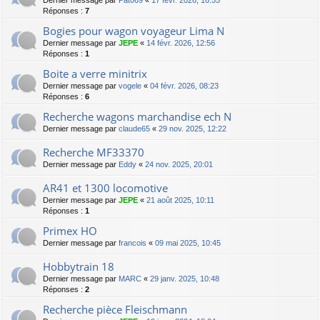
Dernier message par
Pat069
«
17 févr. 2026, 16:55
Réponses :
7
Bogies pour wagon voyageur Lima N
Dernier message par
JEPE
«
14 févr. 2026, 12:56
Réponses :
1
Boite a verre minitrix
Dernier message par
vogele
«
04 févr. 2026, 08:23
Réponses :
6
Recherche wagons marchandise ech N
Dernier message par
claude65
«
29 nov. 2025, 12:22
Recherche MF33370
Dernier message par
Eddy
«
24 nov. 2025, 20:01
AR41 et 1300 locomotive
Dernier message par
JEPE
«
21 août 2025, 10:11
Réponses :
1
Primex HO
Dernier message par
francois
«
09 mai 2025, 10:45
Hobbytrain 18
Dernier message par
MARC
«
29 janv. 2025, 10:48
Réponses :
2
Recherche pièce Fleischmann