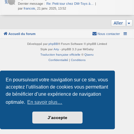
Dernier message :
Re: Petit tour chez DM-Toys à…
par
francois
, 21 janv. 2025, 13:52
Aller
Accueil du forum
Nous contacter
Développé par
phpBB
® Forum Software © phpBB Limited
Style par
Arty
- phpBB 3.3 par MrGaby
Traduction française officielle
©
Qiaeru
Confidentialité
|
Conditions
En poursuivant votre navigation sur ce site, vous
acceptez l’utilisation de cookies vous permettant
de bénéficier d’une expérience de navigation
optimale.
En savoir plus…
J’accepte