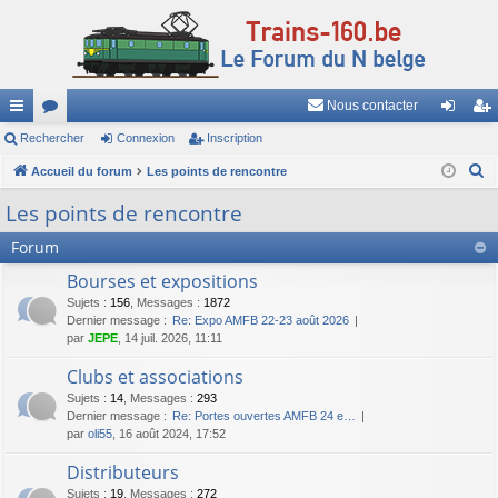
Nous contacter
ac
Rechercher
or
Connexion
Inscription
on
ns
R
co
Accueil du forum
u
Les points de rencontre
ne
cri
e
ur
m
xi
pti
Les points de rencontre
c
ci
s
on
on
Forum
h
e
s
Bourses et expositions
r
Sujets
:
156
,
Messages
:
1872
c
Dernier message :
Re: Expo AMFB 22-23 août 2026
par
JEPE
, 14 juil. 2026, 11:11
h
e
Clubs et associations
r
Sujets
:
14
,
Messages
:
293
Dernier message :
Re: Portes ouvertes AMFB 24 e…
par
oli55
, 16 août 2024, 17:52
Distributeurs
Sujets
:
19
,
Messages
:
272