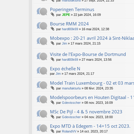
par
manufakturlu
»
27 sept. 2024, 22:33
Poperingen Terminus
par
JEPE
»
22 juin 2024, 16:09
Bourse RMM 2024
par
hardl00k69
»
16 mai 2024, 12:38
Mobexpo : 20-21 avril 2024 à Sint-Nikla
par
Jim
»
17 mars 2024, 21:15
Visite de l'Expo-Bourse de Dortmund
par
hardl00k69
»
27 mars 2024, 13:56
Expo échelle N
par
Jim
»
17 mars 2024, 21:17
Model Train Luxembourg - 02 et 03 mar
par
manufakturlu
»
08 févr. 2024, 23:35
Modelspoorbeurs en Houten Digitaal - 
par
Gdevisscher
»
08 nov. 2023, 16:09
MSc De Pijl - 4 & 5 novembre 2023
par
Gdevisscher
»
04 nov. 2023, 18:00
Expo MTD à Edegem - 14+15 oct 2023.
par
RolandVV
»
14 oct. 2023, 20:17