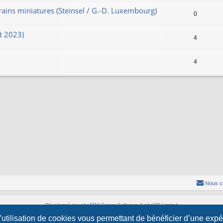
rains miniatures (Steinsel / G.-D. Luxembourg)
0
t 2023)
4
4
Nous c
Développé par
phpBB
® Forum Software © phpBB Limited
Style par
Arty
- phpBB 3.3 par MrGaby
l’utilisation de cookies vous permettant de bénéficier d’une exp
Traduction française officielle
©
Qiaeru