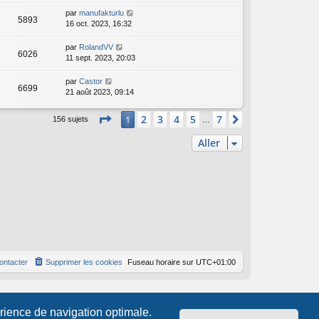
par
manufakturlu
5893
16 oct. 2023, 16:32
par
RolandVV
6026
11 sept. 2023, 20:03
par
Castor
6699
21 août 2023, 09:14
Page
1
sur
7
2
3
4
5
7
1
Suivant
156 sujets
…
Aller
ontacter
Supprimer les cookies
Fuseau horaire sur
UTC+01:00
érience de navigation optimale.