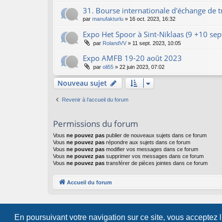
31. Bourse internationale d'échange de t
par
manufakturlu
»
16 oct. 2023, 16:32
Expo Het Spoor à Sint-Niklaas (9 +10 sep
par
RolandVV
»
11 sept. 2023, 10:05
Expo AMFB 19-20 août 2023
par
oli55
»
22 juin 2023, 07:02
Nouveau sujet
Revenir à l’accueil du forum
Permissions du forum
Vous
ne pouvez pas
publier de nouveaux sujets dans ce forum
Vous
ne pouvez pas
répondre aux sujets dans ce forum
Vous
ne pouvez pas
modifier vos messages dans ce forum
Vous
ne pouvez pas
supprimer vos messages dans ce forum
Vous
ne pouvez pas
transférer de pièces jointes dans ce forum
Accueil du forum
En poursuivant votre navigation sur ce site, vous acceptez 