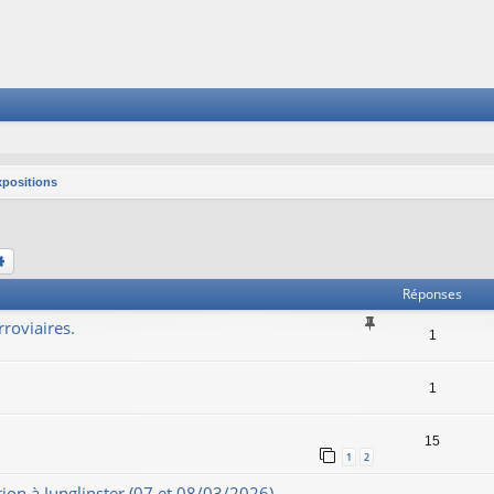
xpositions
chercher
Recherche avancée
Réponses
roviaires.
1
1
15
1
2
on à Junglinster (07 et 08/03/2026)