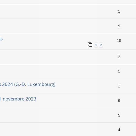
1
9
as
10
1
2
2
1
s 2024 (G.-D. Luxembourg)
1
11 novembre 2023
9
5
4