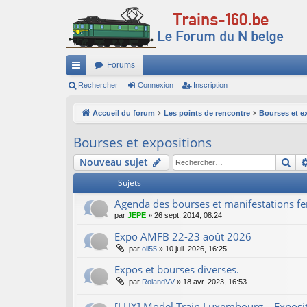
Forums
ac
Rechercher
Connexion
Inscription
co
Accueil du forum
Les points de rencontre
Bourses et e
ur
Bourses et expositions
ci
Re
Nouveau sujet
s
Sujets
Agenda des bourses et manifestations fer
par
JEPE
»
26 sept. 2014, 08:24
Expo AMFB 22-23 août 2026
par
oli55
»
10 juil. 2026, 16:25
Expos et bourses diverses.
par
RolandVV
»
18 avr. 2023, 16:53
[LUX] Model Train Luxembourg – Expositi