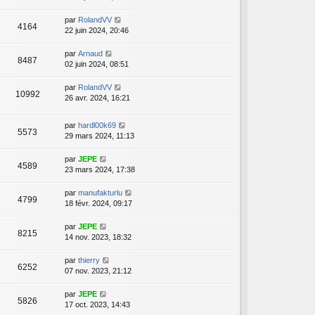
par
RolandVV
4164
22 juin 2024, 20:46
par
Arnaud
8487
02 juin 2024, 08:51
par
RolandVV
10992
26 avr. 2024, 16:21
par
hardl00k69
5573
29 mars 2024, 11:13
par
JEPE
4589
23 mars 2024, 17:38
par
manufakturlu
4799
18 févr. 2024, 09:17
par
JEPE
8215
14 nov. 2023, 18:32
par
thierry
6252
07 nov. 2023, 21:12
par
JEPE
5826
17 oct. 2023, 14:43