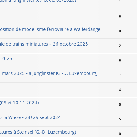
1
6
tion de modélisme ferroviaire à Walferdange
0
le de trains miniatures – 26 octobre 2025
2
e 2025
6
 mars 2025 - à Junglinster (G.-D. Luxembourg)
7
4
(09 et 10.11.2024)
0
or à Wieze - 28+29 sept 2024
5
atures à Steinsel (G.-D. Luxembourg)
0