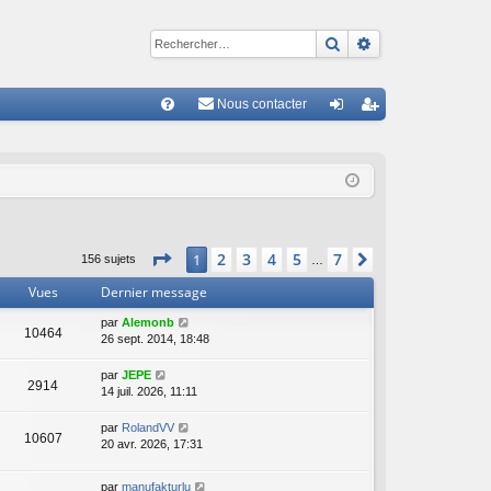
Rechercher
Recherche avan
Nous contacter
R
FA
on
ns
Q
ne
cri
xi
pti
on
on
Page
1
sur
7
2
3
4
5
7
1
Suivant
156 sujets
…
Vues
Dernier message
par
Alemonb
10464
26 sept. 2014, 18:48
par
JEPE
2914
14 juil. 2026, 11:11
par
RolandVV
10607
20 avr. 2026, 17:31
par
manufakturlu