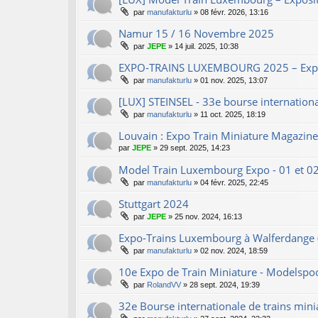
par
manufakturlu
»
08 févr. 2026, 13:16
Namur 15 / 16 Novembre 2025
par
JEPE
»
14 juil. 2025, 10:38
EXPO-TRAINS LUXEMBOURG 2025 – Exposi
par
manufakturlu
»
01 nov. 2025, 13:07
[LUX] STEINSEL - 33e bourse internationa
par
manufakturlu
»
11 oct. 2025, 18:19
Louvain : Expo Train Miniature Magazin
par
JEPE
»
29 sept. 2025, 14:23
Model Train Luxembourg Expo - 01 et 02
par
manufakturlu
»
04 févr. 2025, 22:45
Stuttgart 2024
par
JEPE
»
25 nov. 2024, 16:13
Expo-Trains Luxembourg à Walferdange 
par
manufakturlu
»
02 nov. 2024, 18:59
10e Expo de Train Miniature - Modelspo
par
RolandVV
»
28 sept. 2024, 19:39
32e Bourse internationale de trains mini