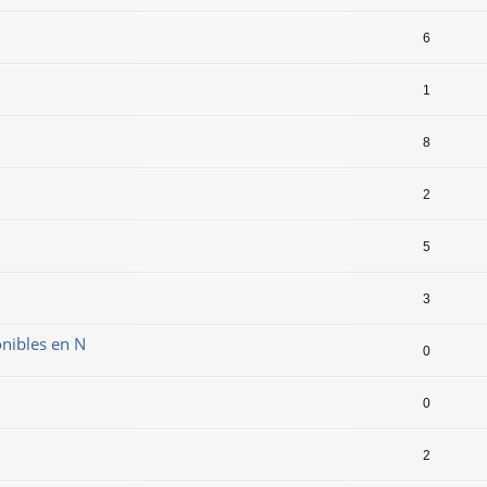
6
1
8
2
5
3
nibles en N
0
0
2