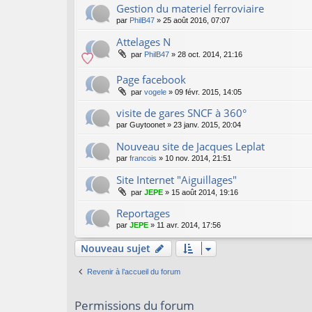
Gestion du materiel ferroviaire
par
PhilB47
»
25 août 2016, 07:07
Attelages N
par
PhilB47
»
28 oct. 2014, 21:16
Page facebook
par
vogele
»
09 févr. 2015, 14:05
visite de gares SNCF à 360°
par
Guytoonet
»
23 janv. 2015, 20:04
Nouveau site de Jacques Leplat
par
francois
»
10 nov. 2014, 21:51
Site Internet "Aiguillages"
par
JEPE
»
15 août 2014, 19:16
Reportages
par
JEPE
»
11 avr. 2014, 17:56
Nouveau sujet
Revenir à l’accueil du forum
Permissions du forum