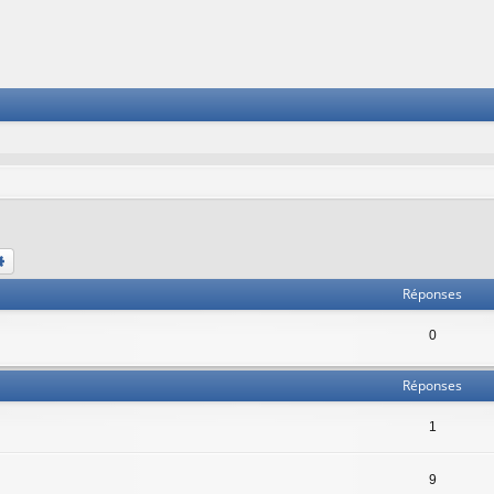
chercher
Recherche avancée
Réponses
0
Réponses
1
9