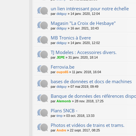
un lien intéressant pour notre échelle
par
didiguy
»
14 janv. 2020, 12:04
Magasin "La Croix de Hesbaye"
par
didiguy
»
16 avr. 2021, 10:43
MB Tronics à Evere
par
didiguy
»
14 janv. 2020, 12:02
TJ Modeles : Accessoires divers.
par
JEPE
»
31 janv. 2020, 18:14
Ferrovia.be
par
oups65
»
11 janv. 2018, 16:04
bases de données et docs de machines
par
didiguy
»
07 mai 2019, 09:49
Banque de données des références dispo
par
Alemonb
»
28 nov. 2018, 17:25
Plans SNCB -
par
timp
»
03 oct. 2018, 13:33
Photos et vidéos de trains et trams.
par
Andre
»
22 sept. 2017, 08:25