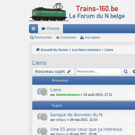
Forums
ac
Rechercher
Connexion
Inscription
co
Accueil du forum
Les liens externes
Liens
ur
Liens
ci
Re
Nouveau sujet
s
Annonces
Liens
par
Administrateur
»
16 août 2013, 17:11
Sujets
banque de données du N
par
didiguy
»
26 mai 2021, 11:03
Une 55 pour ceux que ça intéresse.
par
thierry
»
18 mai 2021, 20:36