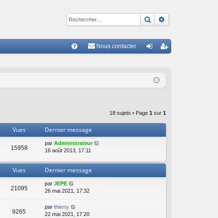
Rechercher
Recherche avan
Nous contacter
R
FA
on
ns
Q
ne
cri
xi
pti
on
on
18 sujets • Page
1
sur
1
Vues
Dernier message
par
Administrateur
15958
16 août 2013, 17:11
Vues
Dernier message
par
JEPE
21095
26 mai 2021, 17:32
par
thierry
9265
22 mai 2021, 17:20