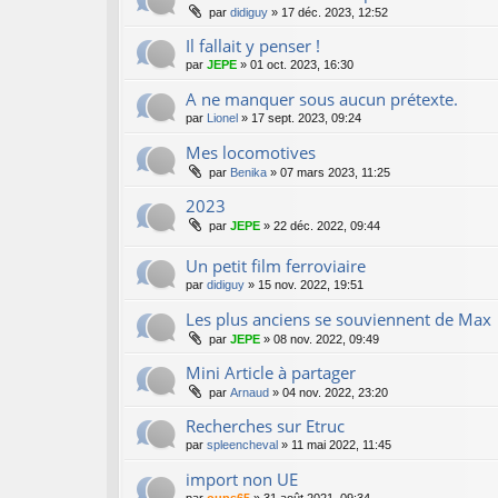
par
didiguy
»
17 déc. 2023, 12:52
Il fallait y penser !
par
JEPE
»
01 oct. 2023, 16:30
A ne manquer sous aucun prétexte.
par
Lionel
»
17 sept. 2023, 09:24
Mes locomotives
par
Benika
»
07 mars 2023, 11:25
2023
par
JEPE
»
22 déc. 2022, 09:44
Un petit film ferroviaire
par
didiguy
»
15 nov. 2022, 19:51
Les plus anciens se souviennent de Max
par
JEPE
»
08 nov. 2022, 09:49
Mini Article à partager
par
Arnaud
»
04 nov. 2022, 23:20
Recherches sur Etruc
par
spleencheval
»
11 mai 2022, 11:45
import non UE