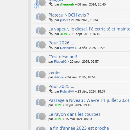
par
Alemonb
»
06 janv. 2014, 15:40
Plateau NOCH avis ?
par
pls59
»
21 mai 2026, 18:34
La vapeur, le diesel, l'électricité et main
par
JEPE
»
21 sept. 2019, 16:45
Pour 2026 ....
par
RolandVV
»
23 déc. 2025, 21:23
C’est désolant!
par
Riquet90
»
20 sept. 2025, 09:57
vente
par
didiguy
»
24 janv. 2025, 18:51
Pour 2025 ...
par
RolandVV
»
23 déc. 2024, 18:37
Passage à Niveau : Wavre 11 juillet 2024
par
JEPE
»
11 juil. 2024, 19:15
Le rayon dans les courbes.
par
JEPE
»
15 mai 2024, 08:33
la fin d'année 2023 est proche