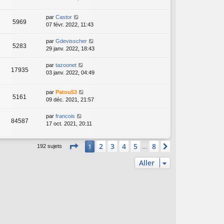
par
Castor
5969
07 févr. 2022, 11:43
par
Gdevisscher
5283
29 janv. 2022, 18:43
par
tazoonet
17935
03 janv. 2022, 04:49
par
Patou53
5161
09 déc. 2021, 21:57
par
francois
84587
17 oct. 2021, 20:11
Page
1
sur
8
2
3
4
5
8
1
Suivant
192 sujets
…
Aller