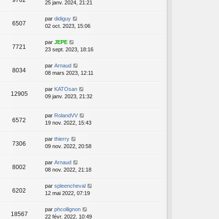
9762
25 janv. 2024, 21:21
par
didiguy
6507
02 oct. 2023, 15:06
par
JEPE
7721
23 sept. 2023, 18:16
par
Arnaud
8034
08 mars 2023, 12:11
par
KATOsan
12905
09 janv. 2023, 21:32
par
RolandVV
6572
19 nov. 2022, 15:43
par
thierry
7306
09 nov. 2022, 20:58
par
Arnaud
8002
08 nov. 2022, 21:18
par
spleencheval
6202
12 mai 2022, 07:19
par
phcollignon
18567
22 févr. 2022, 10:49