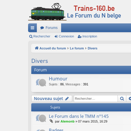
Forums
ac
Rechercher
Connexion
Inscription
co
Accueil du forum
Le forum
Divers
ur
Divers
ci
Forum
s
Humour
Sujets
:
86
,
Messages
:
391
Re
Nouveau sujet
Sujets
Le Forum dans le TMM n°145
par
Alemonb
»
07 mars 2015, 16:29
Badges