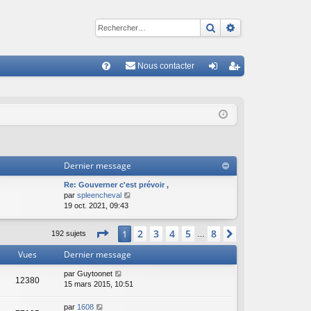
Rechercher
Recherche avan
Nous contacter
R
FA
on
ns
Q
ne
cri
xi
pti
on
on
Dernier message
Re: Gouverner c'est prévoir ,
C
par
spleencheval
o
19 oct. 2021, 09:43
n
s
Page
1
sur
8
2
3
4
5
8
1
Suivant
192 sujets
…
u
l
Vues
Dernier message
t
e
par
Guytoonet
r
12380
15 mars 2015, 10:51
l
e
par
1608
d