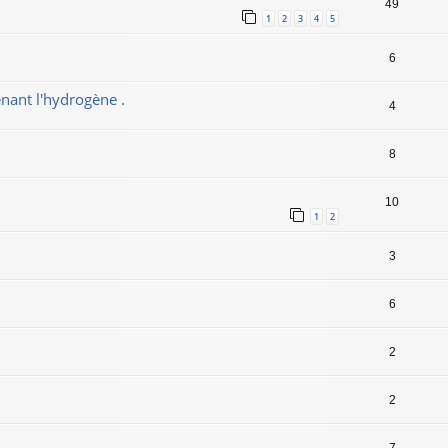
49
1
2
3
4
5
6
tenant l'hydrogène .
4
8
10
1
2
3
6
2
2