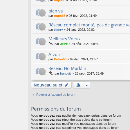
par
oups65
»
31 août 2021, 09:34
bien vu
par
oups65
»
05 févr. 2022, 21:49
Réseau complet monté, pas de grande va
par
thierry
»
24 janv. 2022, 20:02
Meilleurs Voeux
par
JEPE
»
24 déc. 2021, 08:39
A voir !
par
Patou53
»
09 déc. 2021, 21:57
Réseau Ho Marklin
par
francois
»
26 sept. 2017, 23:49
Nouveau sujet
Revenir à l’accueil du forum
Permissions du forum
Vous
ne pouvez pas
publier de nouveaux sujets dans ce forum
Vous
ne pouvez pas
répondre aux sujets dans ce forum
Vous
ne pouvez pas
modifier vos messages dans ce forum
Vous
ne pouvez pas
supprimer vos messages dans ce forum