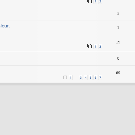
1
2
2
leur.
1
15
1
2
0
69
1
3
4
5
6
7
…