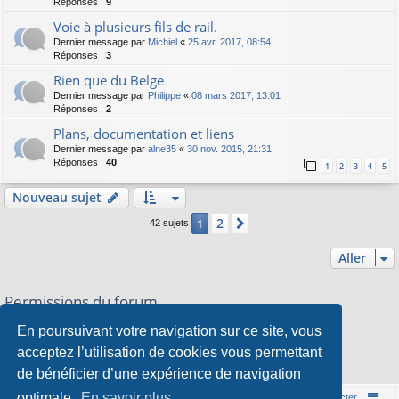
Réponses :
9
Voie à plusieurs fils de rail.
Dernier message par
Michiel
«
25 avr. 2017, 08:54
Réponses :
3
Rien que du Belge
Dernier message par
Philippe
«
08 mars 2017, 13:01
Réponses :
2
Plans, documentation et liens
Dernier message par
alne35
«
30 nov. 2015, 21:31
Réponses :
40
1
2
3
4
5
Nouveau sujet
2
1
Suivant
42 sujets
Aller
Permissions du forum
Vous
ne pouvez pas
publier de nouveaux sujets dans ce forum
En poursuivant votre navigation sur ce site, vous
Vous
ne pouvez pas
répondre aux sujets dans ce forum
Vous
ne pouvez pas
modifier vos messages dans ce forum
acceptez l’utilisation de cookies vous permettant
Vous
ne pouvez pas
supprimer vos messages dans ce forum
de bénéficier d’une expérience de navigation
Vous
ne pouvez pas
transférer de pièces jointes dans ce forum
optimale.
En savoir plus…
Accueil du forum
Nous contacter