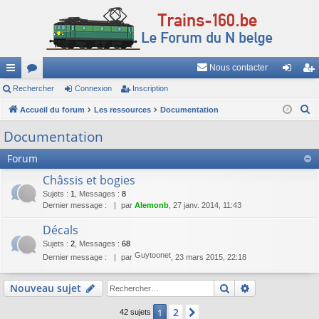
Nous contacter
ac
Rechercher
or
Connexion
Inscription
on
ns
R
co
Accueil du forum
u
Les ressources
Documentation
ne
cri
e
ur
m
xi
pti
Documentation
c
ci
s
on
on
Forum
h
e
s
Châssis et bogies
r
Sujets
:
1
,
Messages
:
8
c
Dernier message :
par
Alemonb
, 27 janv. 2014, 11:43
h
Décals
e
Sujets
:
2
,
Messages
:
68
r
Guytoonet
Dernier message :
par
, 23 mars 2015, 22:18
Rechercher
Recherche av
Nouveau sujet
2
1
Suivant
42 sujets