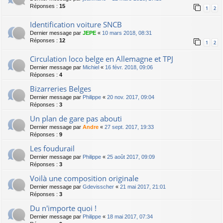
Réponses :
15
1
2
Identification voiture SNCB
Dernier message par
JEPE
«
10 mars 2018, 08:31
Réponses :
12
1
2
Circulation loco belge en Allemagne et TPJ
Dernier message par
Michiel
«
16 févr. 2018, 09:06
Réponses :
4
Bizarreries Belges
Dernier message par
Philippe
«
20 nov. 2017, 09:04
Réponses :
3
Un plan de gare pas abouti
Dernier message par
Andre
«
27 sept. 2017, 19:33
Réponses :
9
Les foudurail
Dernier message par
Philippe
«
25 août 2017, 09:09
Réponses :
3
Voilà une composition originale
Dernier message par
Gdevisscher
«
21 mai 2017, 21:01
Réponses :
3
Du n'importe quoi !
Dernier message par
Philippe
«
18 mai 2017, 07:34