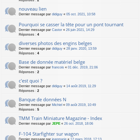
nouveau lien
Dernier message par
didiguy
«
05 oct. 2021, 10:58
Pourquoi se casser la tête pour un pont tournant
Dernier message par
Castor
«
26 juin 2021, 14:29
Réponses :
4
diverses photos des engins belges
Dernier message par
didiguy
«
28 janv. 2020, 13:59
Réponses :
4
Base de donnée matériel belge
Dernier message par
francois
«
01 déc. 2019, 21:06
Réponses :
2
c'est quoi ?
Dernier message par
didiguy
«
14 août 2019, 11:29
Réponses :
2
Banque de données N
Dernier message par
Michiel
«
09 août 2019, 10:49
Réponses :
5
TMM Train Miniature Magazine - Index
Dernier message par
JEPE
«
26 oct. 2018, 18:06
F-104 Starfighter sur wagon
Dernier message par
jeanmarie
«
12 mars 2018, 17:13