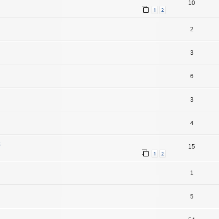
10
1
2
2
3
6
3
4
s
15
1
2
1
5