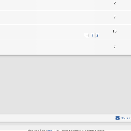
2
7
15
1
2
7
Nous c
Développé par
phpBB
® Forum Software © phpBB Limited