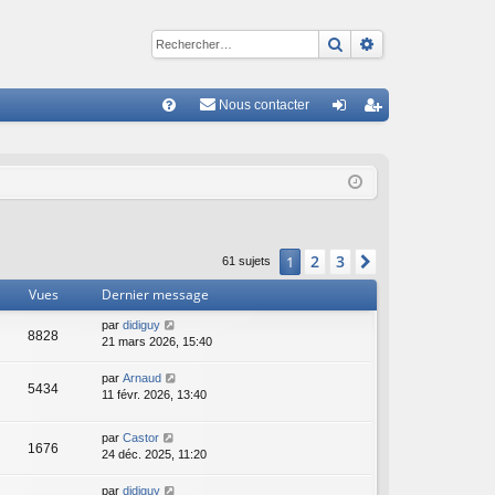
Rechercher
Recherche avan
Nous contacter
R
FA
on
ns
Q
ne
cri
xi
pti
on
on
2
3
1
Suivant
61 sujets
Vues
Dernier message
par
didiguy
8828
21 mars 2026, 15:40
par
Arnaud
5434
11 févr. 2026, 13:40
par
Castor
1676
24 déc. 2025, 11:20
par
didiguy