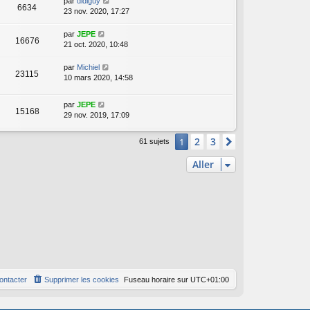
par
didiguy
6634
23 nov. 2020, 17:27
par
JEPE
16676
21 oct. 2020, 10:48
par
Michiel
23115
10 mars 2020, 14:58
par
JEPE
15168
29 nov. 2019, 17:09
2
3
1
Suivant
61 sujets
Aller
ontacter
Supprimer les cookies
Fuseau horaire sur
UTC+01:00