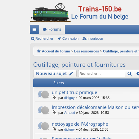
Forums
ac
Rechercher
Connexion
Inscription
co
Accueil du forum
Les ressources
Outillage, peinture et
ur
Outillage, peinture et fournitures
ci
Re
Nouveau sujet
s
Sujets
un petit truc pratique
par
didiguy
»
20 mars 2026, 15:35
Impression décalcomanie Maison ou serv
par
Arnaud
»
30 janv. 2026, 10:53
nettoyage de l'Aérographe
par
didiguy
»
04 déc. 2025, 12:55
Ranger ses peintures Vallejo