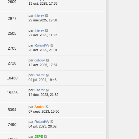
2609
13 oct. 2025, 17:38
par
thierry
2977
29 mai 2025, 19:58
par
thierry
2505
27 avr. 2025, 11:22
par
RolandVV
2705
26 avr. 2025, 21:01
par
didiguy
2728
12 avr. 2025, 17:37
par
Castor
10460
04 juil. 2024, 19:46
par
Castor
15235
14 déc. 2023, 21:32
par
Andre
5394
07 sept. 2023, 15:50
par
RolandVV
7490
04 juil. 2023, 20:02
par
JEPE