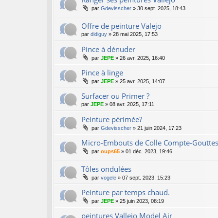
par
Gdevisscher
»
30 sept. 2025, 18:43
Offre de peinture Valejo
par
didiguy
»
28 mai 2025, 17:53
Pince à dénuder
par
JEPE
»
26 avr. 2025, 16:40
Pince à linge
par
JEPE
»
25 avr. 2025, 14:07
Surfacer ou Primer ?
par
JEPE
»
08 avr. 2025, 17:11
Peinture périmée?
par
Gdevisscher
»
21 juin 2024, 17:23
Micro-Embouts de Colle Compte-Goutte
par
oups65
»
01 déc. 2023, 19:46
Tôles ondulées
par
vogele
»
07 sept. 2023, 15:23
Peinture par temps chaud.
par
JEPE
»
25 juin 2023, 08:19
peintures Vallejo Model Air