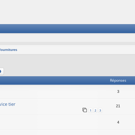
 fournitures
chercher
Recherche avancée
Réponses
3
ice tier
21
1
2
3
4