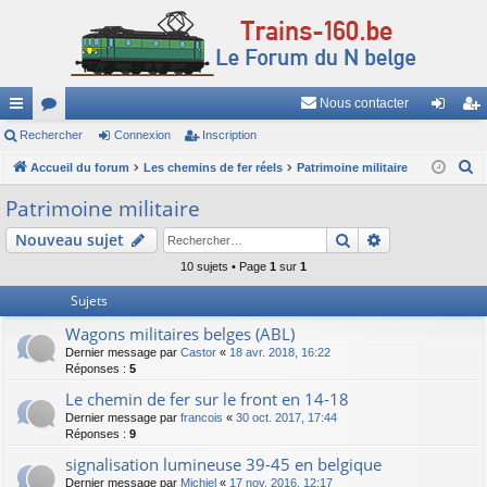
Nous contacter
ac
Rechercher
or
Connexion
Inscription
on
ns
R
co
Accueil du forum
u
Les chemins de fer réels
Patrimoine militaire
ne
cri
e
ur
m
xi
pti
Patrimoine militaire
c
ci
s
on
on
Rechercher
Recherche av
Nouveau sujet
h
e
s
10 sujets • Page
1
sur
1
r
Sujets
c
Wagons militaires belges (ABL)
h
Dernier message par
Castor
«
18 avr. 2018, 16:22
e
Réponses :
5
r
Le chemin de fer sur le front en 14-18
Dernier message par
francois
«
30 oct. 2017, 17:44
Réponses :
9
signalisation lumineuse 39-45 en belgique
Dernier message par
Michiel
«
17 nov. 2016, 12:17