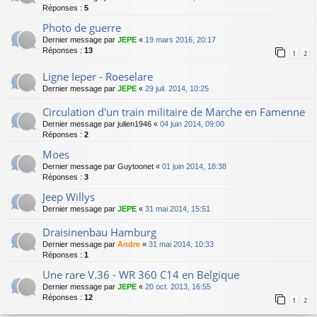
Réponses :
5
Photo de guerre
Dernier message par
JEPE
«
19 mars 2016, 20:17
Réponses :
13
1
2
Ligne Ieper - Roeselare
Dernier message par
JEPE
«
29 juil. 2014, 10:25
Circulation d'un train militaire de Marche en Famenne
Dernier message par
julien1946
«
04 juin 2014, 09:00
Réponses :
2
Moes
Dernier message par
Guytoonet
«
01 juin 2014, 18:38
Réponses :
3
Jeep Willys
Dernier message par
JEPE
«
31 mai 2014, 15:51
Draisinenbau Hamburg
Dernier message par
Andre
«
31 mai 2014, 10:33
Réponses :
1
Une rare V.36 - WR 360 C14 en Belgique
Dernier message par
JEPE
«
20 oct. 2013, 16:55
Réponses :
12
1
2