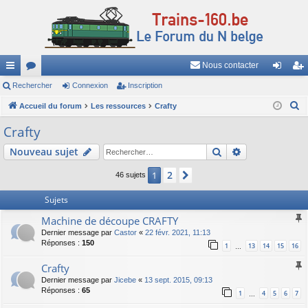
Nous contacter
ac
Rechercher
or
Connexion
Inscription
on
ns
R
co
Accueil du forum
u
Les ressources
Crafty
ne
cri
e
ur
m
xi
pti
Crafty
c
ci
s
on
on
Rechercher
Recherche av
Nouveau sujet
h
e
s
2
1
Suivant
46 sujets
r
c
Sujets
h
Machine de découpe CRAFTY
e
Dernier message par
Castor
«
22 févr. 2021, 11:13
r
Réponses :
150
1
13
14
15
16
…
Crafty
Dernier message par
Jicebe
«
13 sept. 2015, 09:13
Réponses :
65
1
4
5
6
7
…