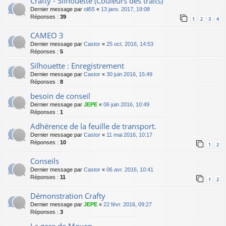
Crafty - Silhouette (Couleurs des traits)
Dernier message par
oli55
«
13 janv. 2017, 19:08
Réponses :
39
1
2
3
4
CAMEO 3
Dernier message par
Castor
«
25 oct. 2016, 14:53
Réponses :
5
Silhouette : Enregistrement
Dernier message par
Castor
«
30 juin 2016, 15:49
Réponses :
8
besoin de conseil
Dernier message par
JEPE
«
06 juin 2016, 10:49
Réponses :
1
Adhérence de la feuille de transport.
Dernier message par
Castor
«
11 mai 2016, 10:17
Réponses :
10
1
2
Conseils
Dernier message par
Castor
«
06 avr. 2016, 10:41
Réponses :
11
1
2
Démonstration Crafty
Dernier message par
JEPE
«
22 févr. 2016, 09:27
Réponses :
3
La gare de Moyen