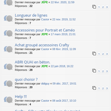
Dernier message par
JEPE
«
22 févr. 2020, 11:59
Réponses :
22
1
2
3
Longueur de lignes
Dernier message par
Castor
«
22 nov. 2019, 11:52
Réponses :
7
Accessoires pour Portrait et Caméo
Dernier message par
JEPE
«
17 mars 2019, 21:01
Réponses :
7
Achat groupé accessoires Crafty
Dernier message par
Castor
«
08 févr. 2019, 11:09
Réponses :
21
1
2
3
ABRI QUAI en béton.
Dernier message par
JEPE
«
22 juin 2018, 16:22
Réponses :
28
1
2
3
quoi choisir ?
Dernier message par
didiguy
«
09 déc. 2017, 19:01
Réponses :
20
1
2
3
Help !!!
Dernier message par
Castor
«
08 août 2017, 10:10
Réponses :
4