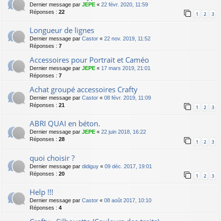
Dernier message par
JEPE
«
22 févr. 2020, 11:59
Réponses :
22
1
2
3
Longueur de lignes
Dernier message par
Castor
«
22 nov. 2019, 11:52
Réponses :
7
Accessoires pour Portrait et Caméo
Dernier message par
JEPE
«
17 mars 2019, 21:01
Réponses :
7
Achat groupé accessoires Crafty
Dernier message par
Castor
«
08 févr. 2019, 11:09
Réponses :
21
1
2
3
ABRI QUAI en béton.
Dernier message par
JEPE
«
22 juin 2018, 16:22
Réponses :
28
1
2
3
quoi choisir ?
Dernier message par
didiguy
«
09 déc. 2017, 19:01
Réponses :
20
1
2
3
Help !!!
Dernier message par
Castor
«
08 août 2017, 10:10
Réponses :
4