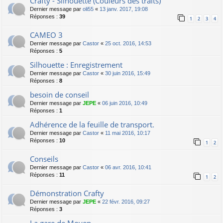
Crafty - Silhouette (Couleurs des traits)
Dernier message par
oli55
«
13 janv. 2017, 19:08
Réponses :
39
1
2
3
4
CAMEO 3
Dernier message par
Castor
«
25 oct. 2016, 14:53
Réponses :
5
Silhouette : Enregistrement
Dernier message par
Castor
«
30 juin 2016, 15:49
Réponses :
8
besoin de conseil
Dernier message par
JEPE
«
06 juin 2016, 10:49
Réponses :
1
Adhérence de la feuille de transport.
Dernier message par
Castor
«
11 mai 2016, 10:17
Réponses :
10
1
2
Conseils
Dernier message par
Castor
«
06 avr. 2016, 10:41
Réponses :
11
1
2
Démonstration Crafty
Dernier message par
JEPE
«
22 févr. 2016, 09:27
Réponses :
3
La gare de Moyen