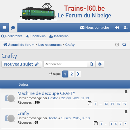
Nous contacter
ac
Rechercher
or
Connexion
Inscription
on
ns
R
co
Accueil du forum
u
Les ressources
Crafty
ne
cri
e
ur
m
xi
pti
Crafty
c
ci
s
on
on
Rechercher
Recherche av
Nouveau sujet
h
e
s
2
1
Suivant
46 sujets
r
c
Sujets
h
Machine de découpe CRAFTY
e
Dernier message par
Castor
«
22 févr. 2021, 11:13
r
Réponses :
150
1
13
14
15
16
…
Crafty
Dernier message par
Jicebe
«
13 sept. 2015, 09:13
Réponses :
65
1
4
5
6
7
…