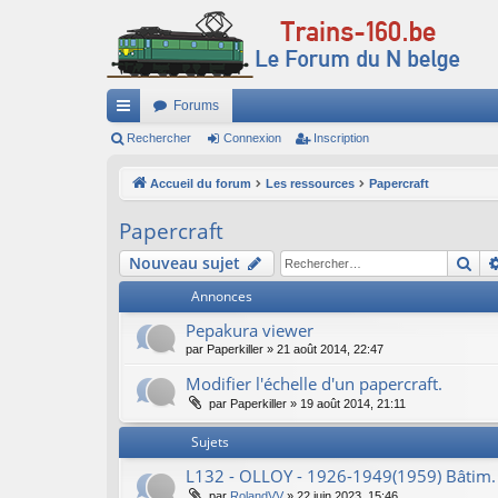
Forums
ac
Rechercher
Connexion
Inscription
co
Accueil du forum
Les ressources
Papercraft
ur
Papercraft
ci
Re
Nouveau sujet
s
Annonces
Pepakura viewer
par
Paperkiller
»
21 août 2014, 22:47
Modifier l'échelle d'un papercraft.
par
Paperkiller
»
19 août 2014, 21:11
Sujets
L132 - OLLOY - 1926-1949(1959) Bâtim. c
par
RolandVV
»
22 juin 2023, 15:46