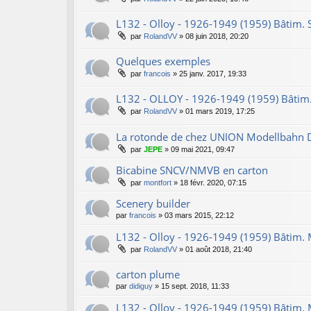
L132 - Olloy - 1926-1949 (1959) Bâtim. Si
par
RolandVV
»
08 juin 2018, 20:20
Quelques exemples
par
francois
»
25 janv. 2017, 19:33
L132 - OLLOY - 1926-1949 (1959) Bâtim
par
RolandVV
»
01 mars 2019, 17:25
La rotonde de chez UNION Modellbahn
par
JEPE
»
09 mai 2021, 09:47
Bicabine SNCV/NMVB en carton
par
montfort
»
18 févr. 2020, 07:15
Scenery builder
par
francois
»
03 mars 2015, 22:12
L132 - Olloy - 1926-1949 (1959) Bâtim.
par
RolandVV
»
01 août 2018, 21:40
carton plume
par
didiguy
»
15 sept. 2018, 11:33
L132 - Olloy - 1926-1949 (1959) Bâtim. M