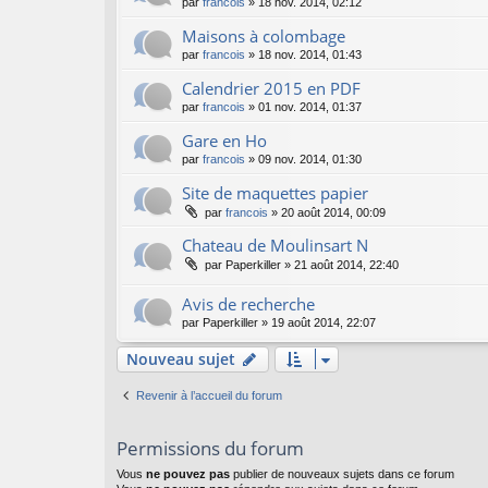
par
francois
»
18 nov. 2014, 02:12
Maisons à colombage
par
francois
»
18 nov. 2014, 01:43
Calendrier 2015 en PDF
par
francois
»
01 nov. 2014, 01:37
Gare en Ho
par
francois
»
09 nov. 2014, 01:30
Site de maquettes papier
par
francois
»
20 août 2014, 00:09
Chateau de Moulinsart N
par
Paperkiller
»
21 août 2014, 22:40
Avis de recherche
par
Paperkiller
»
19 août 2014, 22:07
Nouveau sujet
Revenir à l’accueil du forum
Permissions du forum
Vous
ne pouvez pas
publier de nouveaux sujets dans ce forum