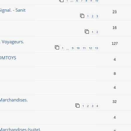
1
6
7
8
9
10
…
gnal. - Sanit
23
1
2
3
16
1
2
. Voyageurs.
127
1
9
10
11
12
13
…
 DMTOYS
4
8
4
 Marchandises.
32
1
2
3
4
4
archandises (suite).