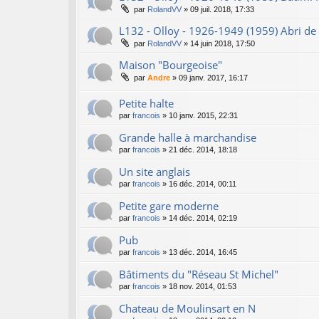
par
RolandVV
»
09 juil. 2018, 17:33
L132 - Olloy - 1926-1949 (1959) Abri de
par
RolandVV
»
14 juin 2018, 17:50
Maison "Bourgeoise"
par
Andre
»
09 janv. 2017, 16:17
Petite halte
par
francois
»
10 janv. 2015, 22:31
Grande halle à marchandise
par
francois
»
21 déc. 2014, 18:18
Un site anglais
par
francois
»
16 déc. 2014, 00:11
Petite gare moderne
par
francois
»
14 déc. 2014, 02:19
Pub
par
francois
»
13 déc. 2014, 16:45
Bâtiments du "Réseau St Michel"
par
francois
»
18 nov. 2014, 01:53
Chateau de Moulinsart en N