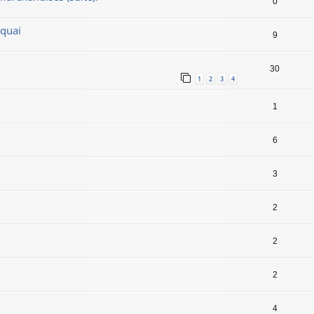
0
 quai
9
30
1
2
3
4
1
6
3
2
2
2
4