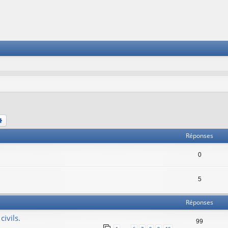
chercher
Recherche avancée
Réponses
0
5
Réponses
ivils.
99