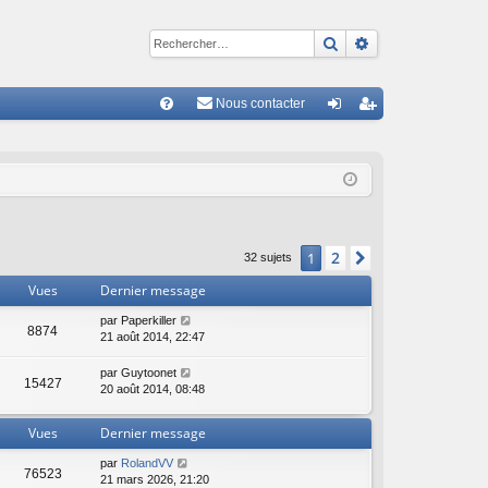
Rechercher
Recherche avan
Nous contacter
R
FA
on
ns
Q
ne
cri
xi
pti
on
on
2
1
Suivant
32 sujets
Vues
Dernier message
par
Paperkiller
8874
21 août 2014, 22:47
par
Guytoonet
15427
20 août 2014, 08:48
Vues
Dernier message
par
RolandVV
76523
21 mars 2026, 21:20