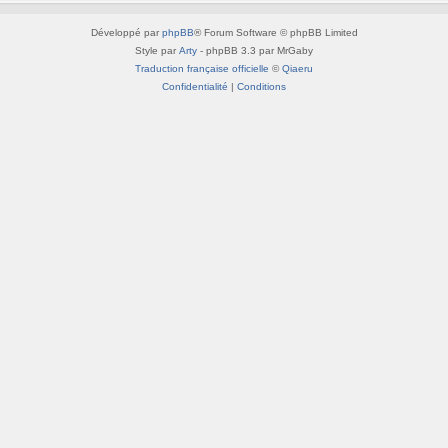
Développé par
phpBB
® Forum Software © phpBB Limited
Style par
Arty
- phpBB 3.3 par MrGaby
Traduction française officielle
©
Qiaeru
Confidentialité
|
Conditions