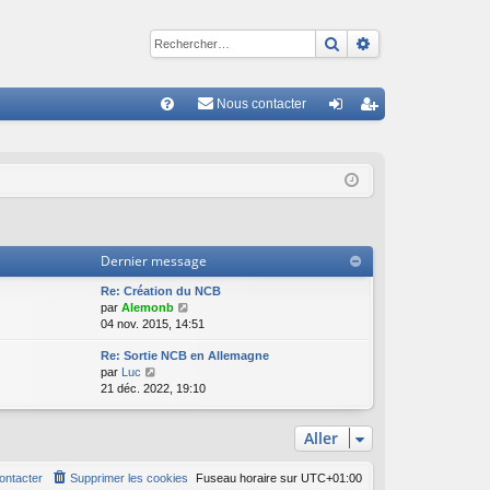
Rechercher
Recherche avan
Nous contacter
R
FA
on
ns
Q
ne
cri
xi
pti
on
on
Dernier message
Re: Création du NCB
C
par
Alemonb
o
04 nov. 2015, 14:51
n
Re: Sortie NCB en Allemagne
s
C
par
Luc
u
o
21 déc. 2022, 19:10
l
n
t
s
e
Aller
u
r
l
l
t
e
ontacter
Supprimer les cookies
Fuseau horaire sur
UTC+01:00
e
d