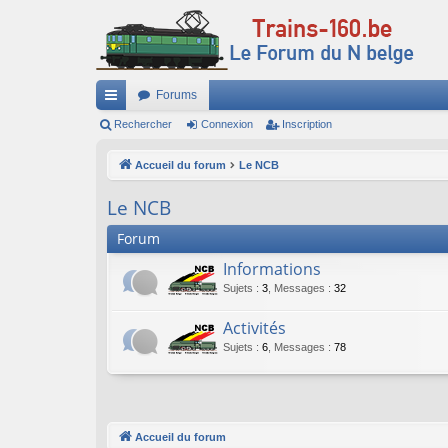
Forums
ac
Rechercher
Connexion
Inscription
co
Accueil du forum
Le NCB
ur
Le NCB
ci
Forum
s
Informations
Sujets
:
3
,
Messages
:
32
Activités
Sujets
:
6
,
Messages
:
78
Accueil du forum