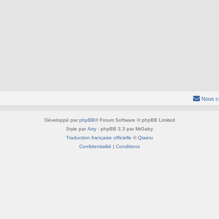
Nous c
Développé par
phpBB
® Forum Software © phpBB Limited
Style par
Arty
- phpBB 3.3 par MrGaby
Traduction française officielle
©
Qiaeru
Confidentialité
|
Conditions