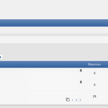
chercher
Recherche avancée
Réponses
0
0
29
1
2
3