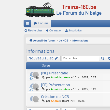
Forums
ac
Rechercher
Connexion
Inscription
co
Accueil du forum
Le NCB
Informations
ur
Informations
ci
Re
Nouveau sujet
s
Sujets
[NL] Presentatie
par
Administrateur
»
18 oct. 2015, 15:27
[FR] Présentation
par
Administrateur
»
18 oct. 2015, 15:23
Création du NCB
par
Andre
»
18 oct. 2015, 16:36