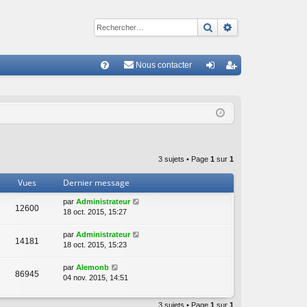
Rechercher
Recherche avan
Nous contacter
R
FA
on
ns
Q
ne
cri
xi
pti
on
on
3 sujets • Page
1
sur
1
Vues
Dernier message
par
Administrateur
12600
18 oct. 2015, 15:27
par
Administrateur
14181
18 oct. 2015, 15:23
par
Alemonb
86945
04 nov. 2015, 14:51
3 sujets • Page
1
sur
1