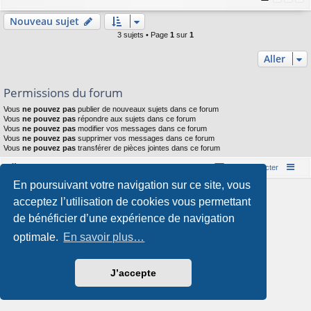
Nouveau sujet
3 sujets • Page
1
sur
1
Aller
Permissions du forum
Vous
ne pouvez pas
publier de nouveaux sujets dans ce forum
Vous
ne pouvez pas
répondre aux sujets dans ce forum
Vous
ne pouvez pas
modifier vos messages dans ce forum
Vous
ne pouvez pas
supprimer vos messages dans ce forum
Vous
ne pouvez pas
transférer de pièces jointes dans ce forum
Accueil du forum
Nous contacter
En poursuivant votre navigation sur ce site, vous
Développé par
phpBB
® Forum Software © phpBB Limited
acceptez l’utilisation de cookies vous permettant
Style par
Arty
- phpBB 3.3 par MrGaby
Traduction française officielle
©
Qiaeru
de bénéficier d’une expérience de navigation
Confidentialité
|
Conditions
optimale.
En savoir plus…
J’accepte