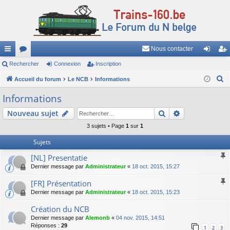
Nous contacter
ac
Rechercher
or
Connexion
Inscription
on
ns
R
co
Accueil du forum
u
Le NCB
Informations
ne
cri
e
ur
m
xi
pti
Informations
c
ci
s
on
on
Rechercher
Recherche av
Nouveau sujet
h
e
s
3 sujets • Page
1
sur
1
r
Sujets
c
[NL] Presentatie
h
Dernier message par
Administrateur
«
18 oct. 2015, 15:27
e
r
[FR] Présentation
Dernier message par
Administrateur
«
18 oct. 2015, 15:23
Création du NCB
Dernier message par
Alemonb
«
04 nov. 2015, 14:51
Réponses :
29
1
2
3