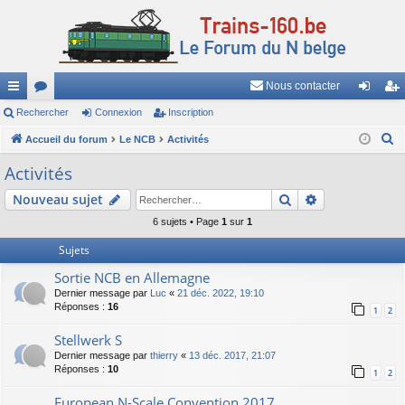
Nous contacter
ac
Rechercher
or
Connexion
Inscription
on
ns
R
co
Accueil du forum
u
Le NCB
Activités
ne
cri
e
ur
m
xi
pti
Activités
c
ci
s
on
on
Rechercher
Recherche av
Nouveau sujet
h
e
s
6 sujets • Page
1
sur
1
r
Sujets
c
Sortie NCB en Allemagne
h
Dernier message par
Luc
«
21 déc. 2022, 19:10
e
Réponses :
16
1
2
r
Stellwerk S
Dernier message par
thierry
«
13 déc. 2017, 21:07
Réponses :
10
1
2
European N-Scale Convention 2017