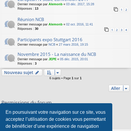
Dernier message par
Alemonb
«
03 déc. 2017, 15:28
Réponses :
13
1
2
Réunion NCB
Dernier message par
Alemonb
«
02 oct. 2016, 11:41
Réponses :
30
1
2
3
4
Participants expo Stuttgart 2016
Dernier message par
NCB
«
27 mars 2016, 19:15
Novembre 2015 - La naissance du NCB
Dernier message par
JEPE
«
05 déc. 2015, 20:01
Réponses :
3
Nouveau sujet
6 sujets • Page
1
sur
1
Aller
Permissions du forum
Vous
ne pouvez pas
publier de nouveaux sujets dans ce forum
En poursuivant votre navigation sur ce site, vous
Vous
ne pouvez pas
répondre aux sujets dans ce forum
Vous
ne pouvez pas
modifier vos messages dans ce forum
acceptez l’utilisation de cookies vous permettant
Vous
ne pouvez pas
supprimer vos messages dans ce forum
de bénéficier d’une expérience de navigation
Vous
ne pouvez pas
transférer de pièces jointes dans ce forum