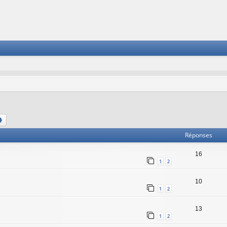
chercher
Recherche avancée
Réponses
16
1
2
10
1
2
13
1
2