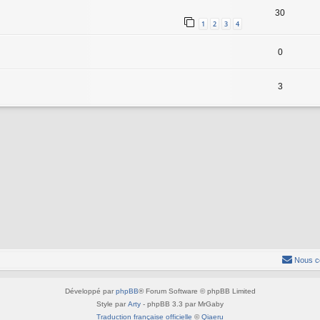
30
1
2
3
4
0
3
Nous c
Développé par
phpBB
® Forum Software © phpBB Limited
Style par
Arty
- phpBB 3.3 par MrGaby
Traduction française officielle
©
Qiaeru