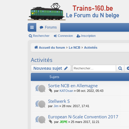
Forums
ac
Rechercher
Connexion
Inscription
co
Accueil du forum
Le NCB
Activités
ur
Activités
ci
Re
Nouveau sujet
s
Sujets
Sortie NCB en Allemagne
par
KATOsan
»
08 oct. 2022, 05:43
Stellwerk S
par
Jim
»
28 nov. 2017, 17:41
European N-Scale Convention 2017
par
JEPE
»
25 mars 2017, 11:21