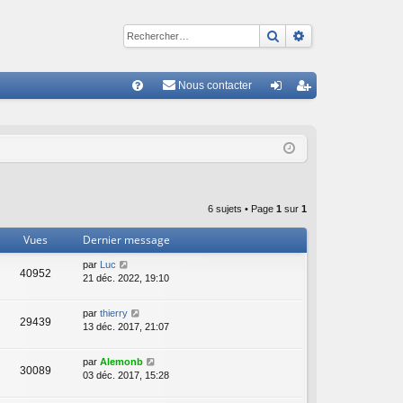
Rechercher
Recherche avan
Nous contacter
R
FA
on
ns
Q
ne
cri
xi
pti
on
on
6 sujets • Page
1
sur
1
Vues
Dernier message
par
Luc
40952
21 déc. 2022, 19:10
par
thierry
29439
13 déc. 2017, 21:07
par
Alemonb
30089
03 déc. 2017, 15:28