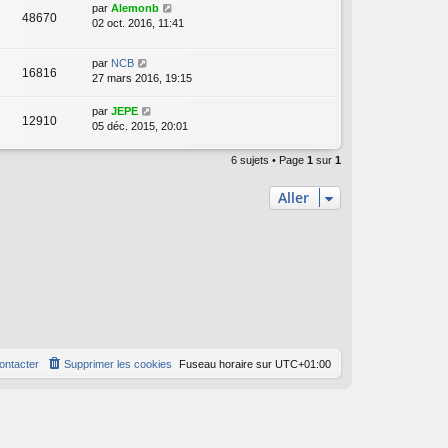
par
Alemonb
48670
02 oct. 2016, 11:41
par
NCB
16816
27 mars 2016, 19:15
par
JEPE
12910
05 déc. 2015, 20:01
6 sujets • Page
1
sur
1
Aller
ontacter
Supprimer les cookies
Fuseau horaire sur
UTC+01:00