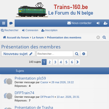
Nous contacter
ac
Rechercher
or
Connexion
Inscription
on
ns
R
co
Accueil du forum
u
Le forum
Présentation des membres
ne
cri
e
ur
m
xi
pti
Présentation des membres
c
ci
s
on
on
Rechercher
Recherche av
Nouveau sujet
h
e
s
2
3
4
5
6
1
Suivant
143 sujets
r
c
Sujets
h
Présentation pls59
e
Dernier message par
Castor
«
28 mai 2026, 19:22
r
Réponses :
4
DFPTrain74
Dernier message par
DFPtrain74
«
10 avr. 2026, 20:31
Réponses :
7
Présentation de Trasha