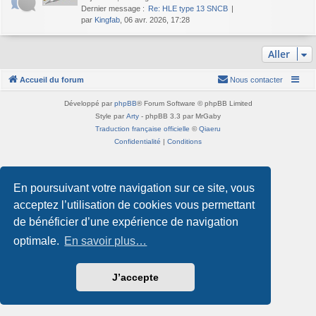
Dernier message :
Re: HLE type 13 SNCB
par
Kingfab
, 06 avr. 2026, 17:28
Aller
Accueil du forum
Nous contacter
Développé par
phpBB
® Forum Software © phpBB Limited
Style par
Arty
- phpBB 3.3 par MrGaby
Traduction française officielle
©
Qiaeru
Confidentialité
|
Conditions
En poursuivant votre navigation sur ce site, vous
acceptez l’utilisation de cookies vous permettant
de bénéficier d’une expérience de navigation
optimale.
En savoir plus…
J’accepte