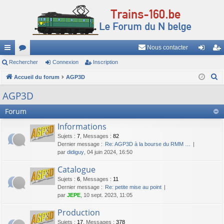
Nous contacter
ac
Rechercher
or
Connexion
Inscription
on
ns
R
co
Accueil du forum
u
AGP3D
ne
cri
e
ur
m
xi
pti
AGP3D
c
ci
s
on
on
Forum
h
e
s
Informations
r
Sujets
:
7
,
Messages
:
82
c
Dernier message :
Re: AGP3D à la bourse du RMM …
par
didiguy
, 04 juin 2024, 16:50
h
e
Catalogue
r
Sujets
:
6
,
Messages
:
11
Dernier message :
Re: petite mise au point
par
JEPE
, 10 sept. 2023, 11:05
Production
Sujets
:
17
,
Messages
:
378