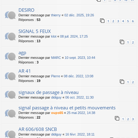
…
DESIRO
Dernier message par
thierry
«
02 déc. 2025, 19:26
Réponses :
53
1
2
3
4
5
6
SIGNAL 5 FEUX
Dernier message par
klot
«
08 juil. 2024, 17:25
Réponses :
13
1
2
agp
Dernier message par
MARC
«
10 sept. 2023, 10:44
Réponses :
3
AR 41
Dernier message par
Pierre
«
08 déc. 2022, 13:08
Réponses :
19
1
2
signaux de passage à niveau
Dernier message par
didiguy
«
06 oct. 2022, 11:30
signal passage à niveau et petits mouvements
Dernier message par
oups65
«
25 mai 2022, 14:38
Réponses :
22
1
2
3
AR 606/608 SNCB
Dernier message par
didiguy
«
16 févr. 2022, 18:11