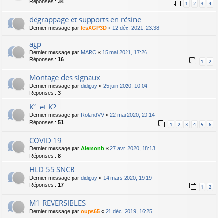
Réponses :
34
1
2
3
4
dégrappage et supports en résine
Dernier message par
lesAGP3D
«
12 déc. 2021, 23:38
agp
Dernier message par
MARC
«
15 mai 2021, 17:26
Réponses :
16
1
2
Montage des signaux
Dernier message par
didiguy
«
25 juin 2020, 10:04
Réponses :
3
K1 et K2
Dernier message par
RolandVV
«
22 mai 2020, 20:14
Réponses :
51
1
2
3
4
5
6
COVID 19
Dernier message par
Alemonb
«
27 avr. 2020, 18:13
Réponses :
8
HLD 55 SNCB
Dernier message par
didiguy
«
14 mars 2020, 19:19
Réponses :
17
1
2
M1 REVERSIBLES
Dernier message par
oups65
«
21 déc. 2019, 16:25