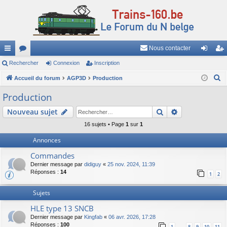
Nous contacter
ac
Rechercher
or
Connexion
Inscription
on
ns
R
co
Accueil du forum
u
AGP3D
Production
ne
cri
e
ur
m
xi
pti
Production
c
ci
s
on
on
Rechercher
Recherche av
Nouveau sujet
h
e
s
16 sujets • Page
1
sur
1
r
Annonces
c
Commandes
h
Dernier message par
didiguy
«
25 nov. 2024, 11:39
e
Réponses :
14
1
2
r
Sujets
HLE type 13 SNCB
Dernier message par
Kingfab
«
06 avr. 2026, 17:28
Réponses :
100
1
8
9
10
11