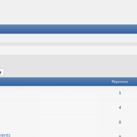
chercher
Recherche avancée
Réponses
1
4
0
ments