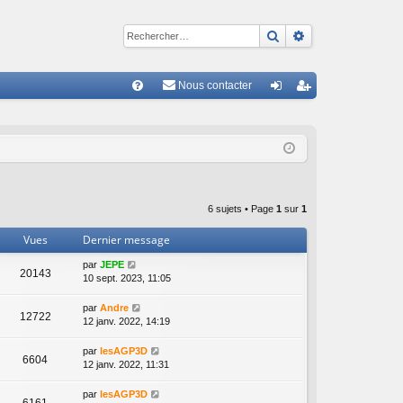
Rechercher
Recherche avan
Nous contacter
R
FA
on
ns
Q
ne
cri
xi
pti
on
on
6 sujets • Page
1
sur
1
Vues
Dernier message
par
JEPE
20143
10 sept. 2023, 11:05
par
Andre
12722
12 janv. 2022, 14:19
par
lesAGP3D
6604
12 janv. 2022, 11:31
par
lesAGP3D