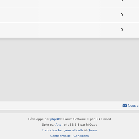
0
0
0
Nous c
Développé par
phpBB
® Forum Software © phpBB Limited
Style par
Arty
- phpBB 3.3 par MrGaby
Traduction française officielle
©
Qiaeru
Confidentialité
|
Conditions