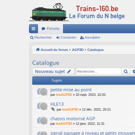
Forums
ac
Rechercher
Connexion
Inscription
co
Accueil du forum
AGP3D
Catalogue
ur
Catalogue
ci
Re
Nouveau sujet
s
Sujets
petite mise au point
par
lesAGP3D
»
10 sept. 2023, 10:20
HLE13
par
lesAGP3D
»
12 déc. 2021, 20:21
chassis motorisé AGP
par
lesAGP3D
»
12 janv. 2022, 11:31
signal passage à niveau et petits mouve