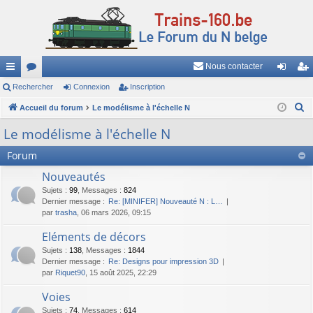
Nous contacter
ac
Rechercher
or
Connexion
Inscription
on
ns
R
co
Accueil du forum
u
Le modélisme à l'échelle N
ne
cri
e
ur
m
xi
pti
Le modélisme à l'échelle N
c
ci
s
on
on
Forum
h
e
s
Nouveautés
r
Sujets
:
99
,
Messages
:
824
c
Dernier message :
Re: [MINIFER] Nouveauté N : L…
par
trasha
, 06 mars 2026, 09:15
h
e
Eléments de décors
r
Sujets
:
138
,
Messages
:
1844
Dernier message :
Re: Designs pour impression 3D
par
Riquet90
, 15 août 2025, 22:29
Voies
Sujets
:
74
,
Messages
:
614