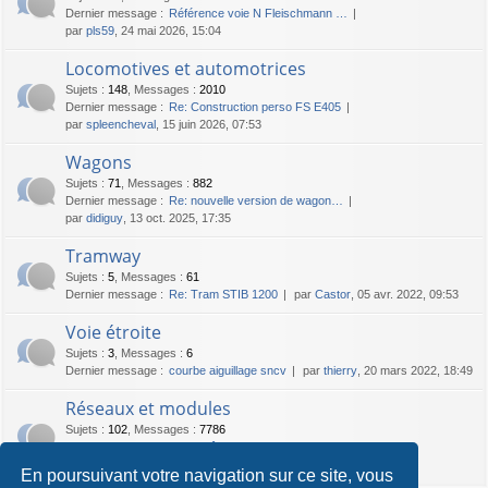
Dernier message :
Référence voie N Fleischmann …
par
pls59
, 24 mai 2026, 15:04
Locomotives et automotrices
Sujets
:
148
,
Messages
:
2010
Dernier message :
Re: Construction perso FS E405
par
spleencheval
, 15 juin 2026, 07:53
Wagons
Sujets
:
71
,
Messages
:
882
Dernier message :
Re: nouvelle version de wagon…
par
didiguy
, 13 oct. 2025, 17:35
Tramway
Sujets
:
5
,
Messages
:
61
Dernier message :
Re: Tram STIB 1200
par
Castor
, 05 avr. 2022, 09:53
Voie étroite
Sujets
:
3
,
Messages
:
6
Dernier message :
courbe aiguillage sncv
par
thierry
, 20 mars 2022, 18:49
Réseaux et modules
Sujets
:
102
,
Messages
:
7786
Dernier message :
Re: Vonêche, on the railroad …
par
Castor
, 20 juil. 2026, 19:06
En poursuivant votre navigation sur ce site, vous