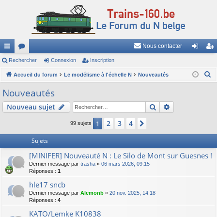
Nous contacter
ac
Rechercher
or
Connexion
Inscription
on
ns
R
co
Accueil du forum
u
Le modélisme à l'échelle N
Nouveautés
ne
cri
e
ur
m
xi
pti
Nouveautés
c
ci
s
on
on
Rechercher
Recherche av
Nouveau sujet
h
e
s
2
3
4
1
Suivant
99 sujets
r
c
Sujets
h
[MINIFER] Nouveauté N : Le Silo de Mont sur Guesnes !
e
Dernier message par
trasha
«
06 mars 2026, 09:15
r
Réponses :
1
hle17 sncb
Dernier message par
Alemonb
«
20 nov. 2025, 14:18
Réponses :
4
KATO/Lemke K10838