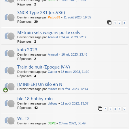
Dernier message par
JEPE
«
18 oct. 2023, 10:53
Réponses :
2
SNCB Type 231 (ex.V36)
Dernier message par
Patou53
«
11 août 2023, 19:35
Réponses :
20
1
2
3
MFtrain sets wagons porte coils
Dernier message par
Arnaud
«
24 juil. 2023, 22:30
Réponses :
2
kato 2023
Dernier message par
Arnaud
«
16 juil. 2023, 23:48
Réponses :
2
Train de nuit (Epoque IV-V)
Dernier message par
Castor
«
13 mars 2023, 11:10
Réponses :
4
[MINIFER] Un silo en N !
Dernier message par
minifer
«
09 févr. 2023, 12:14
hle 18 hobbytrain
Dernier message par
didiguy
«
11 août 2022, 13:37
Réponses :
42
1
2
3
4
5
WL T2
Dernier message par
JEPE
«
23 mai 2022, 06:49