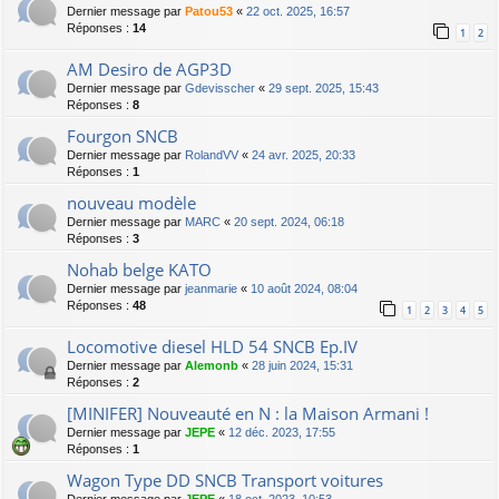
Dernier message par
Patou53
«
22 oct. 2025, 16:57
Réponses :
14
1
2
AM Desiro de AGP3D
Dernier message par
Gdevisscher
«
29 sept. 2025, 15:43
Réponses :
8
Fourgon SNCB
Dernier message par
RolandVV
«
24 avr. 2025, 20:33
Réponses :
1
nouveau modèle
Dernier message par
MARC
«
20 sept. 2024, 06:18
Réponses :
3
Nohab belge KATO
Dernier message par
jeanmarie
«
10 août 2024, 08:04
Réponses :
48
1
2
3
4
5
Locomotive diesel HLD 54 SNCB Ep.IV
Dernier message par
Alemonb
«
28 juin 2024, 15:31
Réponses :
2
[MINIFER] Nouveauté en N : la Maison Armani !
Dernier message par
JEPE
«
12 déc. 2023, 17:55
Réponses :
1
Wagon Type DD SNCB Transport voitures