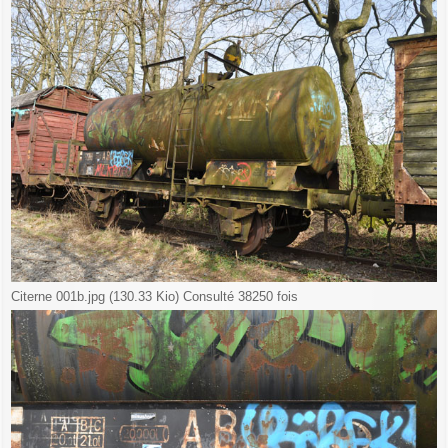
Citerne 001b.jpg (130.33 Kio) Consulté 38250 fois