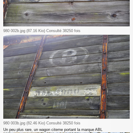
980 002b.jpg (87.16 Kio) Consulté 38250 fois
980 003b.jpg (82.46 Kio) Consulté 38250 fois
Un peu plus rare, un wagon citerne portant la marque ABL