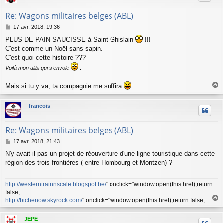
Re: Wagons militaires belges (ABL)
M
17 avr. 2018, 19:36
e
PLUS DE PAIN SAUCISSE à Saint Ghislain
!!!
s
C'est comme un Noël sans sapin.
s
a
C'est quoi cette histoire ???
g
Voilà mon alibi qui s'envole
.
e
Mais si tu y va, ta compagnie me suffira
.
a
u
francois
t
Re: Wagons militaires belges (ABL)
M
17 avr. 2018, 21:43
e
N'y avait-il pas un projet de réouverture d'une ligne touristique dans cette
s
région des trois frontières ( entre Hombourg et Montzen) ?
s
a
g
http://westerntrainnscale.blogspot.be/
" onclick="window.open(this.href);return
e
false;
http://bichenow.skyrock.com/
" onclick="window.open(this.href);return false;
a
u
JEPE
t