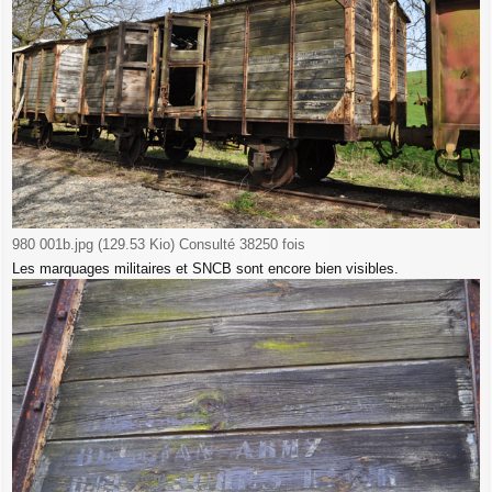
980 001b.jpg (129.53 Kio) Consulté 38250 fois
Les marquages militaires et SNCB sont encore bien visibles.