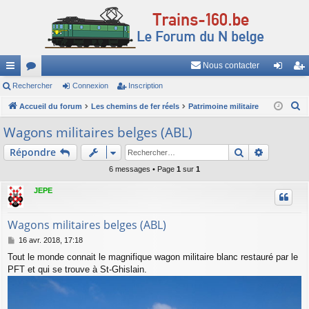
Nous contacter
ac
Rechercher
or
Connexion
Inscription
on
ns
R
co
Accueil du forum
u
Les chemins de fer réels
Patrimoine militaire
ne
cri
e
ur
m
xi
pti
Wagons militaires belges (ABL)
c
ci
s
on
on
Rechercher
Recherch
Répondre
h
e
s
6 messages • Page
1
sur
1
r
JEPE
c
h
Wagons militaires belges (ABL)
e
M
16 avr. 2018, 17:18
r
e
Tout le monde connait le magnifique wagon militaire blanc restauré par le
s
PFT et qui se trouve à St-Ghislain.
s
a
g
e