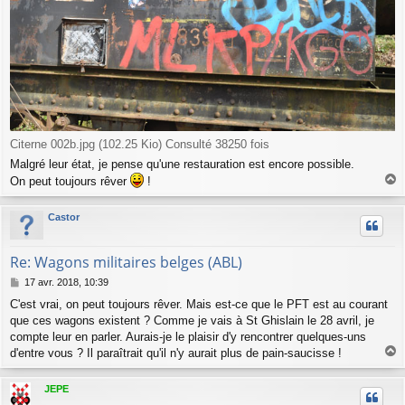
Citerne 002b.jpg (102.25 Kio) Consulté 38250 fois
Malgré leur état, je pense qu'une restauration est encore possible.
On peut toujours rêver
!
a
u
Castor
t
Re: Wagons militaires belges (ABL)
M
17 avr. 2018, 10:39
e
C'est vrai, on peut toujours rêver. Mais est-ce que le PFT est au courant
s
que ces wagons existent ? Comme je vais à St Ghislain le 28 avril, je
s
a
compte leur en parler. Aurais-je le plaisir d'y rencontrer quelques-uns
g
d'entre vous ? Il paraîtrait qu'il n'y aurait plus de pain-saucisse !
e
a
u
JEPE
t