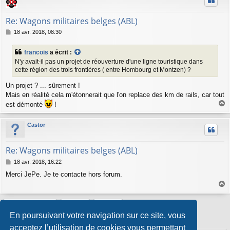
Re: Wagons militaires belges (ABL)
M
18 avr. 2018, 08:30
e
s
francois
a écrit :
s
N'y avait-il pas un projet de réouverture d'une ligne touristique dans
a
cette région des trois frontières ( entre Hombourg et Montzen) ?
g
e
Un projet ? ... sûrement !
Mais en réalité cela m'étonnerait que l'on replace des km de rails, car tout
est démonté
!
a
u
Castor
t
Re: Wagons militaires belges (ABL)
M
18 avr. 2018, 16:22
e
Merci JePe. Je te contacte hors forum.
s
s
a
a
g
u
Répondre
e
t
En poursuivant votre navigation sur ce site, vous
6 messages • Page
1
sur
1
acceptez l’utilisation de cookies vous permettant