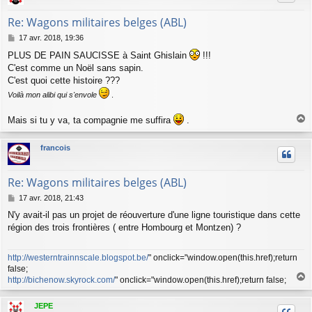
Re: Wagons militaires belges (ABL)
M
17 avr. 2018, 19:36
e
PLUS DE PAIN SAUCISSE à Saint Ghislain
!!!
s
C'est comme un Noël sans sapin.
s
a
C'est quoi cette histoire ???
g
Voilà mon alibi qui s'envole
.
e
Mais si tu y va, ta compagnie me suffira
.
a
u
francois
t
Re: Wagons militaires belges (ABL)
M
17 avr. 2018, 21:43
e
N'y avait-il pas un projet de réouverture d'une ligne touristique dans cette
s
région des trois frontières ( entre Hombourg et Montzen) ?
s
a
g
http://westerntrainnscale.blogspot.be/
" onclick="window.open(this.href);return
e
false;
http://bichenow.skyrock.com/
" onclick="window.open(this.href);return false;
a
u
JEPE
t