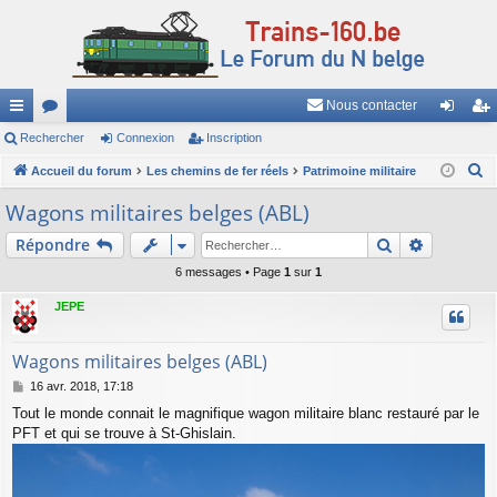
Nous contacter
ac
Rechercher
or
Connexion
Inscription
on
ns
R
co
Accueil du forum
u
Les chemins de fer réels
Patrimoine militaire
ne
cri
e
ur
m
xi
pti
Wagons militaires belges (ABL)
c
ci
s
on
on
Rechercher
Recherch
Répondre
h
e
s
6 messages • Page
1
sur
1
r
JEPE
c
h
Wagons militaires belges (ABL)
e
M
16 avr. 2018, 17:18
r
e
Tout le monde connait le magnifique wagon militaire blanc restauré par le
s
PFT et qui se trouve à St-Ghislain.
s
a
g
e