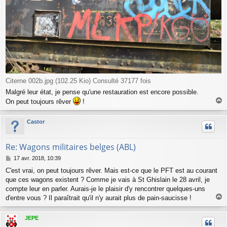
Citerne 002b.jpg (102.25 Kio) Consulté 37177 fois
Malgré leur état, je pense qu'une restauration est encore possible.
On peut toujours rêver
!
a
u
Castor
t
Re: Wagons militaires belges (ABL)
M
17 avr. 2018, 10:39
e
C'est vrai, on peut toujours rêver. Mais est-ce que le PFT est au courant
s
que ces wagons existent ? Comme je vais à St Ghislain le 28 avril, je
s
a
compte leur en parler. Aurais-je le plaisir d'y rencontrer quelques-uns
g
d'entre vous ? Il paraîtrait qu'il n'y aurait plus de pain-saucisse !
e
a
u
JEPE
t