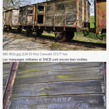
980 001b.jpg (129.53 Kio) Consulté 37177 fois
Les marquages militaires et SNCB sont encore bien visibles.