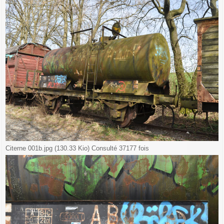
Citerne 001b.jpg (130.33 Kio) Consulté 37177 fois