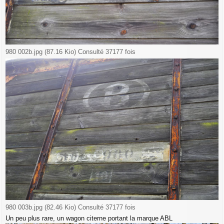
980 002b.jpg (87.16 Kio) Consulté 37177 fois
980 003b.jpg (82.46 Kio) Consulté 37177 fois
Un peu plus rare, un wagon citerne portant la marque ABL