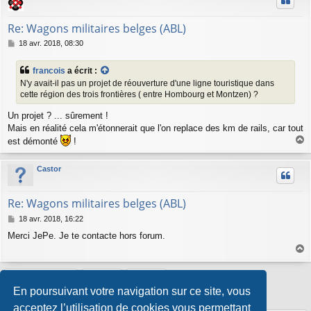
Re: Wagons militaires belges (ABL)
M
18 avr. 2018, 08:30
e
s
francois
a écrit :
s
N'y avait-il pas un projet de réouverture d'une ligne touristique dans
a
cette région des trois frontières ( entre Hombourg et Montzen) ?
g
e
Un projet ? ... sûrement !
Mais en réalité cela m'étonnerait que l'on replace des km de rails, car tout
est démonté
!
a
u
Castor
t
Re: Wagons militaires belges (ABL)
M
18 avr. 2018, 16:22
e
Merci JePe. Je te contacte hors forum.
s
s
a
a
g
u
Répondre
e
t
En poursuivant votre navigation sur ce site, vous
6 messages • Page
1
sur
1
acceptez l’utilisation de cookies vous permettant