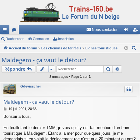
Nous contacter
ac
Rechercher
or
Connexion
Inscription
on
ns
R
co
Accueil du forum
u
Les chemins de fer réels
Lignes touristiques
ne
cri
e
ur
m
xi
pti
Maldegem - ça vaut le détour?
c
ci
s
on
on
Rechercher
Recherch
Répondre
h
e
s
3 messages • Page
1
sur
1
r
Gdevisscher
c
h
Maldegem - ça vaut le détour?
e
M
19 juil. 2021, 20:36
r
e
Bonsoir à tous,
s
s
a
En feuilletant le dernier TMM, je vois qu’il y est fait mention d’un train
g
touristique à Maldegem. Étant à la mer pour quelques jours, je me
e
demandais si ça valait le déplacement (ce n’est que 20 minutes) ou pas?