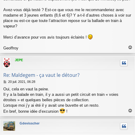
Avez-vous déjà testé ? Est-ce que vous me le recommanderiez avec
madame et 3 jeunes enfants (8,6 et 6)? Y a-t-il d’autres choses à voir sur
place ou est-ce que toute l’attraction repose sur la ballade en train à
vapeur?
Merci d’avance pour vos avis toujours éclairés !
Geoffroy
a
u
JEPE
t
Re: Maldegem - ça vaut le détour?
M
20 juil. 2021, 06:28
e
Oui, cela en vaut la peine.
s
Il y a la balade en train, il y a aussi un petit circuit en train « voies
s
a
étroites » et quelques belles pièces de collection.
g
Lorsque moi j’y ai été il y avait une buvette et un resto.
e
En bref, bonne idée d’excursion
!
a
u
Gdevisscher
t