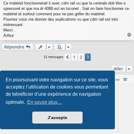
e
Ce matériel fonctionnerait il avec cdm rail vu que la centrale doit être e
xpressnet et que ma dr 4088 est en loconet . Sait on faire fonctionner ce
matériel et surtout comment pour ne pas griller du matériel.
Pourriez vous me donner des explications vu que cdm rail est très
intéressant.
Merci .
Arthur
a
u
Répondre
t
1
2
Précédent
3
21 messages
Aller
En poursuivant votre navigation sur ce site, vous
Accueil du forum
Nous contacter
acceptez l’utilisation de cookies vous permettant
Développé par
phpBB
® Forum Software © phpBB Limited
de bénéficier d’une expérience de navigation
Style par
Arty
- phpBB 3.3 par MrGaby
Traduction française officielle
©
Qiaeru
optimale.
En savoir plus…
Confidentialité
|
Conditions
J’accepte