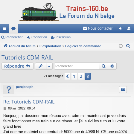
Nous contacter
ac
Rechercher
or
Connexion
Inscription
on
ns
R
co
Accueil du forum
u
L'exploitation
Logiciel de commande
ne
cri
e
ur
m
xi
pti
Tutoriels CDM-RAIL
c
ci
s
on
on
Rechercher
Recherch
Répondre
h
e
s
1
2
Précédent
3
21 messages
r
c
perejoseph
h
e
Re: Tutoriels CDM-RAIL
r
M
08 juin 2022, 09:54
e
Bonjour, j,ai dessiner mon réseau avec cdm rail maintenant je voudrais
s
faire fonctionner mes train sur ce réseau et j'ai suivi les tuto et lu votre
s
a
grand livre .
g
J'ai comme matériel une central dr 5000,une dr 4088LN -CS,une dr4024.