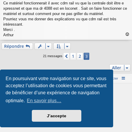
e
Ce matériel fonctionnerait il avec cdm rail vu que la centrale doit être e
xpressnet et que ma dr 4088 est en loconet . Sait on faire fonctionner ce
matériel et surtout comment pour ne pas griller du matériel.
Pourriez vous me donner des explications vu que cdm rail est très
intéressant.
Merci .
Arthur
a
u
Répondre
t
1
2
Précédent
3
21 messages
Aller
En poursuivant votre navigation sur ce site, vous
Accueil du forum
Nous contacter
acceptez l’utilisation de cookies vous permettant
Développé par
phpBB
® Forum Software © phpBB Limited
de bénéficier d’une expérience de navigation
Style par
Arty
- phpBB 3.3 par MrGaby
Traduction française officielle
©
Qiaeru
optimale.
En savoir plus…
Confidentialité
|
Conditions
J’accepte