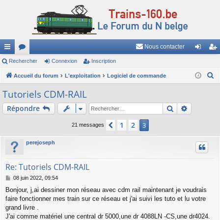
Nous contacter
ac
Rechercher
or
Connexion
Inscription
on
ns
R
co
Accueil du forum
u
L'exploitation
Logiciel de commande
ne
cri
e
ur
m
xi
pti
Tutoriels CDM-RAIL
c
ci
s
on
on
Rechercher
Recherch
Répondre
h
e
s
1
2
Précédent
3
21 messages
r
c
perejoseph
h
e
Re: Tutoriels CDM-RAIL
r
M
08 juin 2022, 09:54
e
Bonjour, j,ai dessiner mon réseau avec cdm rail maintenant je voudrais
s
faire fonctionner mes train sur ce réseau et j'ai suivi les tuto et lu votre
s
a
grand livre .
g
J'ai comme matériel une central dr 5000,une dr 4088LN -CS,une dr4024.