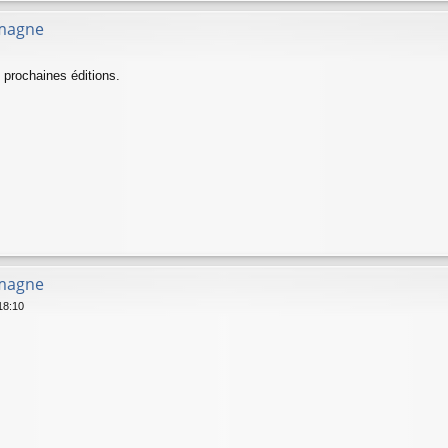
emagne
s prochaines éditions.
emagne
18:10