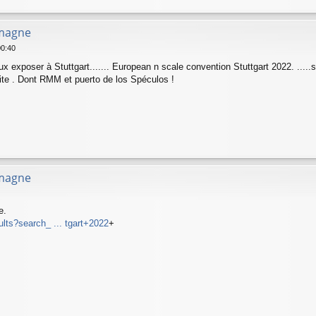
emagne
00:40
ux exposer à Stuttgart....... European n scale convention Stuttgart 2022. ....
site . Dont RMM et puerto de los Spéculos !
emagne
e.
lts?search_ ... tgart+2022
+