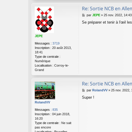
Re: Sortie NCB en All
M
par
JEPE
»
25 nov. 2022, 14:43
e
Se préparer et tenir à l'œil le
s
s
a
JEPE
g
e
Messages :
3719
Inscription :
20 août 2013,
18:41
Type de centrale :
Numérique
Localisation :
Corroy-le-
Grand
Re: Sortie NCB en All
M
par
RolandVV
»
25 nov. 2022, 
e
Super !
s
RolandVV
s
a
Messages :
835
g
Inscription :
04 juin 2018,
e
16:20
Type de centrale :
Ne sait
pas encore
Localisation :
Bruxelles