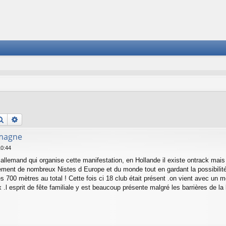
Rechercher
Recherche avancée
emagne
10:44
 allemand qui organise cette manifestation, en Hollande il existe ontrack ma
ement de nombreux Nistes d Europe et du monde tout en gardant la possibilit
nées 700 mètres au total ! Cette fois ci 18 club était présent .on vient avec u
l esprit de fête familiale y est beaucoup présente malgré les barrières de la l