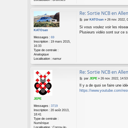
Re: Sortie NCB en All
M
par
KATOsan
»
26 nov. 2022, 
e
Si vous voulez voir les résea
s
KATOsan
Plusieurs vidéo sont sur ce 
s
a
Messages :
69
g
Inscription :
19 mars 2015,
e
16:33
Type de centrale :
Analogique
Localisation :
namur
Re: Sortie NCB en All
M
par
JEPE
»
26 nov. 2022, 14:53
e
Il y a de quoi se faire une idé
s
https://www.youtube.com/resu
s
a
JEPE
g
e
Messages :
3719
Inscription :
20 août 2013,
18:41
Type de centrale :
Numérique
Localisation :
Corroy-le-