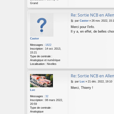
Grand
Re: Sortie NCB en All
M
par
Castor
»
26 nov. 2022, 15:
e
Merci pour l'info.
s
Il y a, en effet, de belles cho
s
a
Castor
g
e
Messages :
1822
Inscription :
14 oct. 2013,
15:21
Type de centrale :
Analogique et numérique
Localisation :
Nivelles
Re: Sortie NCB en All
M
par
Luc
»
21 déc. 2022, 19:10
e
Merci, Thierry !
s
Luc
s
Messages :
32
a
Inscription :
08 mars 2022,
g
20:59
e
Type de centrale :
Analogique