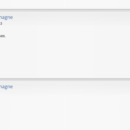
emagne
13
ses.
emagne