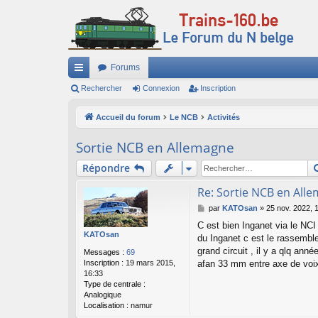
Forums
ac
Rechercher
Connexion
Inscription
co
Accueil du forum
Le NCB
Activités
ur
Sortie NCB en Allemagne
ci
Répondre
s
Re: Sortie NCB en All
M
par
KATOsan
»
25 nov. 2022, 
e
C est bien Inganet via le NCI
s
KATOsan
du Inganet c est le rassembl
s
a
grand circuit , il y a qlq an
Messages :
69
g
Inscription :
19 mars 2015,
afan 33 mm entre axe de voix .
e
16:33
Type de centrale :
Analogique
Localisation :
namur