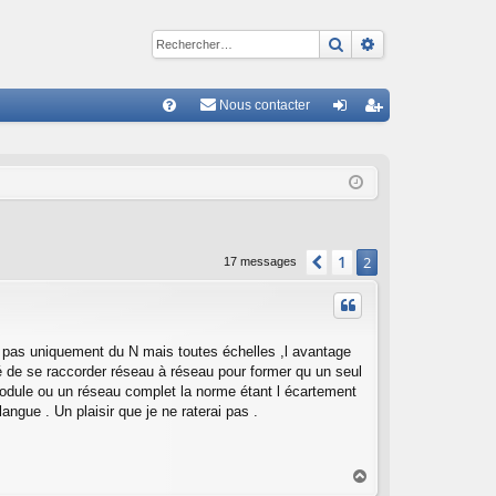
Rechercher
Recherche avan
Nous contacter
R
FA
on
ns
Q
ne
cri
xi
pti
on
on
1
Précédent
2
17 messages
is pas uniquement du N mais toutes échelles ,l avantage
é de se raccorder réseau à réseau pour former qu un seul
n module ou un réseau complet la norme étant l écartement
angue . Un plaisir que je ne raterai pas .
H
a