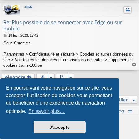
u
oli55
t
Re: Plus possible de se connecter avec Edge ou sur
mobile
M
18 févr. 2023, 17:42
e
Sous Chrome :
s
s
a
Paramètres > Confidentialité et sécurité > Cookies et autres données du
g
site > Voir toutes les données et autorisations des sites > supprimer les
e
cookies trains-160.be
a
u
Répondre
t
1
Précédent
2
En poursuivant votre navigation sur ce site, vous
13 messages
acceptez l’utilisation de cookies vous permettant
Aller
de bénéficier d’une expérience de navigation
optimale.
En savoir plus…
Accueil du forum
Nous contacter
Développé par
phpBB
® Forum Software © phpBB Limited
J’accepte
Style par
Arty
- phpBB 3.3 par MrGaby
Traduction française officielle
©
Qiaeru
Confidentialité
|
Conditions