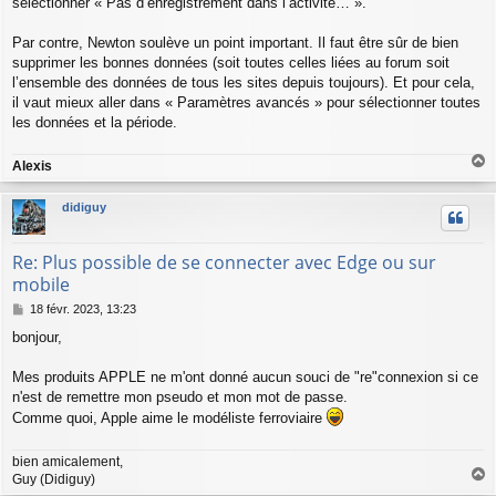
sélectionner « Pas d’enregistrement dans l’activité… ».
s
a
g
Par contre, Newton soulève un point important. Il faut être sûr de bien
e
supprimer les bonnes données (soit toutes celles liées au forum soit
l’ensemble des données de tous les sites depuis toujours). Et pour cela,
il vaut mieux aller dans « Paramètres avancés » pour sélectionner toutes
les données et la période.
Alexis
a
u
didiguy
t
Re: Plus possible de se connecter avec Edge ou sur
mobile
M
18 févr. 2023, 13:23
e
bonjour,
s
s
a
Mes produits APPLE ne m'ont donné aucun souci de "re"connexion si ce
g
n'est de remettre mon pseudo et mon mot de passe.
e
Comme quoi, Apple aime le modéliste ferroviaire
bien amicalement,
Guy (Didiguy)
a