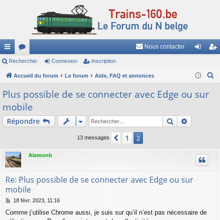
Nous contacter
ac
Rechercher
or
Connexion
Inscription
on
ns
R
co
Accueil du forum
u
Le forum
Aide, FAQ et annonces
ne
cri
e
ur
m
xi
pti
Plus possible de se connecter avec Edge ou sur
c
mobile
ci
s
on
on
h
e
Rechercher
Recherch
Répondre
s
r
1
Précédent
2
13 messages
c
h
Alemonb
e
r
Re: Plus possible de se connecter avec Edge ou sur
mobile
M
18 févr. 2023, 11:16
e
Comme j’utilise Chrome aussi, je suis sur qu’il n’est pas nécessaire de
s