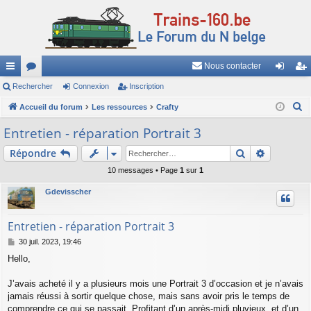
Nous contacter
ac
Rechercher
or
Connexion
Inscription
on
ns
R
co
Accueil du forum
u
Les ressources
Crafty
ne
cri
e
ur
m
xi
pti
Entretien - réparation Portrait 3
c
ci
s
on
on
Rechercher
Recherch
Répondre
h
e
s
10 messages • Page
1
sur
1
r
Gdevisscher
c
h
Entretien - réparation Portrait 3
e
M
30 juil. 2023, 19:46
r
e
Hello,
s
s
a
J’avais acheté il y a plusieurs mois une Portrait 3 d’occasion et je n’avais
g
jamais réussi à sortir quelque chose, mais sans avoir pris le temps de
e
comprendre ce qui se passait. Profitant d’un après-midi pluvieux, et d’un