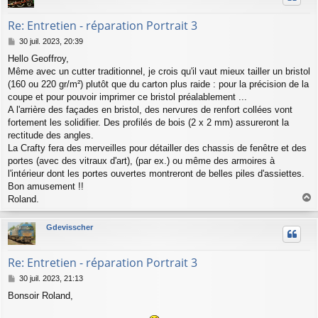
Re: Entretien - réparation Portrait 3
M
30 juil. 2023, 20:39
e
Hello Geoffroy,
s
Même avec un cutter traditionnel, je crois qu'il vaut mieux tailler un bristol
s
a
(160 ou 220 gr/m²) plutôt que du carton plus raide : pour la précision de la
g
coupe et pour pouvoir imprimer ce bristol préalablement ...
e
A l'arrière des façades en bristol, des nervures de renfort collées vont
fortement les solidifier. Des profilés de bois (2 x 2 mm) assureront la
rectitude des angles.
La Crafty fera des merveilles pour détailler des chassis de fenêtre et des
portes (avec des vitraux d'art), (par ex.) ou même des armoires à
l'intérieur dont les portes ouvertes montreront de belles piles d'assiettes.
Bon amusement !!
Roland.
a
u
Gdevisscher
t
Re: Entretien - réparation Portrait 3
M
30 juil. 2023, 21:13
e
Bonsoir Roland,
s
s