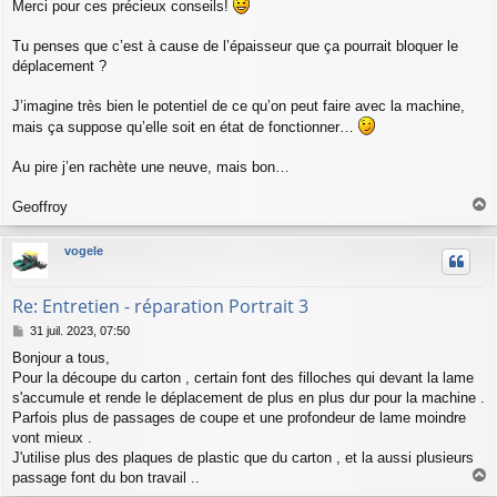
a
Merci pour ces précieux conseils!
g
e
Tu penses que c’est à cause de l’épaisseur que ça pourrait bloquer le
déplacement ?
J’imagine très bien le potentiel de ce qu’on peut faire avec la machine,
mais ça suppose qu’elle soit en état de fonctionner…
Au pire j’en rachète une neuve, mais bon…
Geoffroy
a
u
vogele
t
Re: Entretien - réparation Portrait 3
M
31 juil. 2023, 07:50
e
Bonjour a tous,
s
Pour la découpe du carton , certain font des filloches qui devant la lame
s
a
s'accumule et rende le déplacement de plus en plus dur pour la machine .
g
Parfois plus de passages de coupe et une profondeur de lame moindre
e
vont mieux .
J'utilise plus des plaques de plastic que du carton , et la aussi plusieurs
passage font du bon travail ..
a