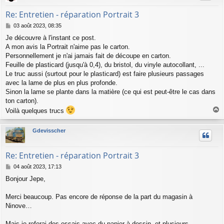
Re: Entretien - réparation Portrait 3
M
03 août 2023, 08:35
e
Je découvre à l'instant ce post.
s
A mon avis la Portrait n'aime pas le carton.
s
a
Personnellement je n'ai jamais fait de découpe en carton.
g
Feuille de plasticard (jusqu'à 0,4), du bristol, du vinyle autocollant, ...
e
Le truc aussi (surtout pour le plasticard) est faire plusieurs passages
avec la lame de plus en plus profonde.
Sinon la lame se plante dans la matière (ce qui est peut-être le cas dans
ton carton).
Voilà quelques trucs
a
u
Gdevisscher
t
Re: Entretien - réparation Portrait 3
M
04 août 2023, 17:13
e
Bonjour Jepe,
s
s
a
Merci beaucoup. Pas encore de réponse de la part du magasin à
g
Ninove…
e
Mais je referai des essais avec du papier à dessin, et plusieurs