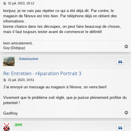
M
31 juil. 2023, 18:12
e
bonjour, je ne vais pas répéter ce qui a été déjà dit. Par contre, le
s
magasin de Ninove est très bien. Par téléphone déjà on obtient des
s
a
informations.
g
bonne chance dans tes découpes, on peut faire beaucoup de choses,
e
mais il faut toujours tester avant de commencer le définitif.
bien amicalement,
Guy (Didiguy)
a
u
Gdevisscher
t
Re: Entretien - réparation Portrait 3
M
31 juil. 2023, 19:51
e
J’ai envoyé un message au magasin à Ninove, on verra bien!
s
s
a
Vivement que le problème soit réglé, que je puisse pleinement profiter du
g
potentiel !
e
Geoffroy
a
u
JEPE
t