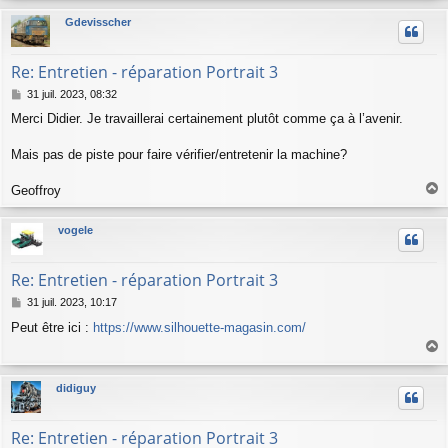
u
Gdevisscher
t
Re: Entretien - réparation Portrait 3
M
31 juil. 2023, 08:32
e
Merci Didier. Je travaillerai certainement plutôt comme ça à l’avenir.
s
s
a
Mais pas de piste pour faire vérifier/entretenir la machine?
g
e
Geoffroy
a
u
vogele
t
Re: Entretien - réparation Portrait 3
M
31 juil. 2023, 10:17
e
Peut être ici :
https://www.silhouette-magasin.com/
s
s
a
a
g
u
didiguy
e
t
Re: Entretien - réparation Portrait 3