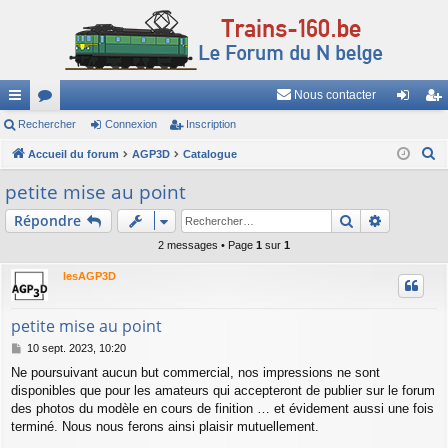
Nous contacter
ac
Rechercher
or
Connexion
Inscription
on
ns
R
co
Accueil du forum
u
AGP3D
Catalogue
ne
cri
e
ur
m
xi
pti
petite mise au point
c
ci
s
on
on
Rechercher
Recherch
Répondre
h
e
s
2 messages • Page
1
sur
1
r
lesAGP3D
c
h
petite mise au point
e
M
10 sept. 2023, 10:20
r
e
Ne poursuivant aucun but commercial, nos impressions ne sont
s
disponibles que pour les amateurs qui accepteront de publier sur le forum
s
a
des photos du modèle en cours de finition … et évidement aussi une fois
g
terminé. Nous nous ferons ainsi plaisir mutuellement.
e