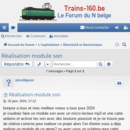
Nous contacter
ac
Rechercher
or
Connexion
Inscription
on
ns
R
co
Accueil du forum
u
L'exploitation
Electricité et électronique
ne
cri
e
ur
m
xi
pti
Réalisation module son
c
ci
s
on
on
Rechercher
Recherch
Répondre
h
e
s
7 messages • Page
1
sur
1
r
phcollignon
c
h
Réalisation module son
e
M
02 janv. 2024, 17:12
r
e
bonjour a tous et mes meilleur voeux a tous pour 2024
s
je voudrais faire un module son avec un micro lecteur mp3 et une carte
s
a
arduino et activer les son avec des boutons poussoir et je ne trouve pas
g
de shéma correcte pour realiser ce projet alors l'un d'entre vous a déja
e
realiser un module de ce genre? ou avez vous un schéma pour cette