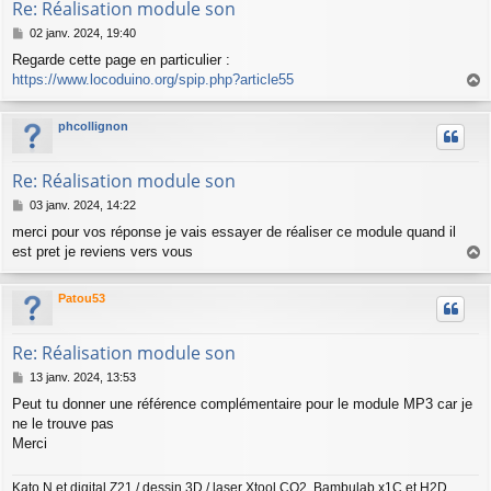
Re: Réalisation module son
M
02 janv. 2024, 19:40
e
Regarde cette page en particulier :
s
https://www.locoduino.org/spip.php?article55
s
a
a
g
u
phcollignon
e
t
Re: Réalisation module son
M
03 janv. 2024, 14:22
e
merci pour vos réponse je vais essayer de réaliser ce module quand il
s
est pret je reviens vers vous
s
a
a
g
u
Patou53
e
t
Re: Réalisation module son
M
13 janv. 2024, 13:53
e
Peut tu donner une référence complémentaire pour le module MP3 car je
s
ne le trouve pas
s
a
Merci
g
e
Kato N et digital Z21 / dessin 3D / laser Xtool CO2, Bambulab x1C et H2D,