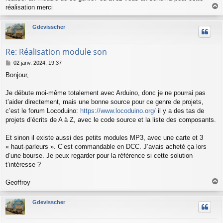
réalisation merci
a
u
Gdevisscher
t
Re: Réalisation module son
M
02 janv. 2024, 19:37
e
Bonjour,
s
s
a
Je débute moi-même totalement avec Arduino, donc je ne pourrai pas
g
t’aider directement, mais une bonne source pour ce genre de projets,
e
c’est le forum Locoduino:
https://www.locoduino.org/
il y a des tas de
projets d’écrits de A à Z, avec le code source et la liste des composants.
Et sinon il existe aussi des petits modules MP3, avec une carte et 3
« haut-parleurs ». C’est commandable en DCC. J’avais acheté ça lors
d’une bourse. Je peux regarder pour la référence si cette solution
t’intéresse ?
Geoffroy
a
u
Gdevisscher
t