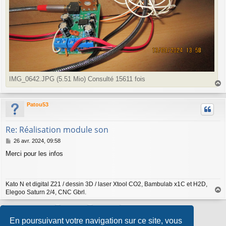
IMG_0642.JPG (5.51 Mio) Consulté 15611 fois
a
u
Patou53
t
Re: Réalisation module son
M
26 avr. 2024, 09:58
e
Merci pour les infos
s
s
a
g
Kato N et digital Z21 / dessin 3D / laser Xtool CO2, Bambulab x1C et H2D,
e
Elegoo Saturn 2/4, CNC Gbrl.
a
u
Répondre
t
En poursuivant votre navigation sur ce site, vous
7 messages • Page
1
sur
1