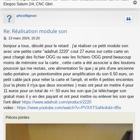
Elegoo Saturn 2/4, CNC Gbrl.
a
u
phcollignon
t
Re: Réalisation module son
M
13 mars 2024, 15:20
e
bonjour a tous, désolé pour le retard . j'ai réaliser ce petit module son
s
avec une petite carte "adafruit 2220" cout 27 euros sur cette carte on
s
a
peut chargé des fichier OGG ou wav les fichiers OGG prend beaucoup
g
moins de mémoire sur la carte , cette carte a été associer a des boutons
e
poussoir qui me restais, une alimentation 5v que j ai pris d'une ancienne
radio portative ,un potentiomètre pour amplification du son 6.50 euro, un
petit cable jack pour relier la carte et l'ampli, et enfin 4 petites enceintes
(sur la photo il n'ya que deux enceintes ) mais ont peut en mettre 4 pour
11 euros pour un total de +/- 50 euro les son que j'ai télécharger son
gratuit mais il y en des payant et ont peut mettre ou enlever les son que
l'ont désir
https://www.adafruit.com/product/2220
video :
https://www.youtube.com/watch?v=PVXXTSaNvik&t=85s
Pièces jointes