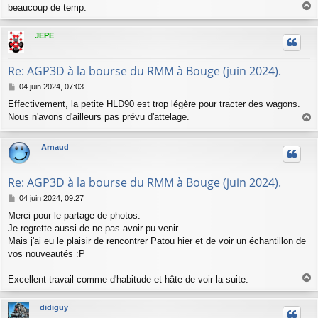
e
beaucoup de temp.
a
u
JEPE
t
Re: AGP3D à la bourse du RMM à Bouge (juin 2024).
M
04 juin 2024, 07:03
e
Effectivement, la petite HLD90 est trop légère pour tracter des wagons.
s
Nous n'avons d'ailleurs pas prévu d'attelage.
s
a
a
g
u
Arnaud
e
t
Re: AGP3D à la bourse du RMM à Bouge (juin 2024).
M
04 juin 2024, 09:27
e
Merci pour le partage de photos.
s
Je regrette aussi de ne pas avoir pu venir.
s
a
Mais j'ai eu le plaisir de rencontrer Patou hier et de voir un échantillon de
g
vos nouveautés :P
e
Excellent travail comme d'habitude et hâte de voir la suite.
a
u
didiguy
t