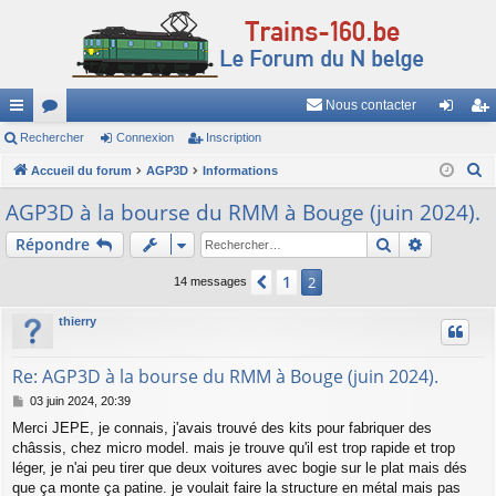
Nous contacter
ac
Rechercher
or
Connexion
Inscription
on
ns
R
co
Accueil du forum
u
AGP3D
Informations
ne
cri
e
ur
m
xi
pti
AGP3D à la bourse du RMM à Bouge (juin 2024).
c
ci
s
on
on
Rechercher
Recherch
Répondre
h
e
s
1
Précédent
2
14 messages
r
c
thierry
h
e
Re: AGP3D à la bourse du RMM à Bouge (juin 2024).
r
M
03 juin 2024, 20:39
e
Merci JEPE, je connais, j'avais trouvé des kits pour fabriquer des
s
châssis, chez micro model. mais je trouve qu'il est trop rapide et trop
s
a
léger, je n'ai peu tirer que deux voitures avec bogie sur le plat mais dés
g
que ça monte ça patine. je voulait faire la structure en métal mais pas