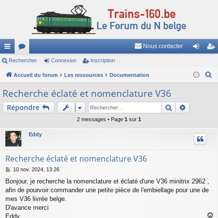
Nous contacter
ac
Rechercher
or
Connexion
Inscription
on
ns
R
co
Accueil du forum
u
Les ressources
Documentation
ne
cri
e
ur
m
xi
pti
Recherche éclaté et nomenclature V36
c
ci
s
on
on
Rechercher
Recherch
Répondre
h
e
s
2 messages • Page
1
sur
1
r
Eddy
c
h
Recherche éclaté et nomenclature V36
e
M
10 nov. 2024, 13:26
r
e
Bonjour, je recherche la nomenclature et éclaté d'une V36 minitrix 2962 ,
s
afin de pourvoir commander une petite pièce de l'embiellage pour une de
s
a
mes V36 livrée belge.
g
D'avance merci
e
Eddy