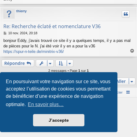
a
u
thierry
t
Re: Recherche éclaté et nomenclature V36
M
10 nov. 2024, 20:18
e
bonjour Eddy, j'avais trouvé ce site il y a quelques temps, il y a pas mal
s
de pièces pour le N. j'ai été voir il y en a pour la v36
s
a
https://spur-n-teile.de/minitrix-v36/
a
g
e
u
Répondre
t
2 messages • Page
1
sur
1
Aller
En poursuivant votre navigation sur ce site, vous
acceptez l’utilisation de cookies vous permettant
Accueil du forum
Nous contacter
de bénéficier d’une expérience de navigation
Développé par
phpBB
® Forum Software © phpBB Limited
optimale.
En savoir plus…
Style par
Arty
- phpBB 3.3 par MrGaby
Traduction française officielle
©
Qiaeru
Confidentialité
|
Conditions
J’accepte