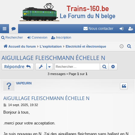
Nous contacter
ac
Rechercher
or
Connexion
Inscription
on
ns
R
co
Accueil du forum
u
L'exploitation
Electricité et électronique
ne
cri
e
ur
m
xi
pti
AIGUILLAGE FLEISCHMANN ÉCHELLE N
c
ci
s
on
on
Rechercher
Recherch
Répondre
h
e
s
3 messages • Page
1
sur
1
r
VAPEURN
c
h
AIGUILLAGE FLEISCHMANN ÉCHELLE N
e
M
14 sept. 2025, 19:32
r
e
Bonjour à tous,
s
s
a
.merci pour votre acceptation.
g
e
Je suis nouveau en N. J'ai des aiguillages fleichmann sans ballast en N