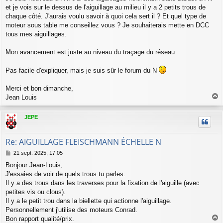
et je vois sur le dessus de l'aiguillage au milieu il y a 2 petits trous de
chaque côté. J'aurais voulu savoir à quoi cela sert il ? Et quel type de
moteur sous table me conseillez vous ? Je souhaiterais mette en DCC
tous mes aiguillages.
Mon avancement est juste au niveau du traçage du réseau.
Pas facile d'expliquer, mais je suis sûr le forum du N
Merci et bon dimanche,
Jean Louis
a
u
JEPE
t
Re: AIGUILLAGE FLEISCHMANN ÉCHELLE N
M
21 sept. 2025, 17:05
e
Bonjour Jean-Louis,
s
J'essaies de voir de quels trous tu parles.
s
a
Il y a des trous dans les traverses pour la fixation de l'aiguille (avec
g
petites vis ou clous).
e
Il y a le petit trou dans la biellette qui actionne l'aiguillage.
Personnellement j'utilise des moteurs Conrad.
Bon rapport qualité/prix.