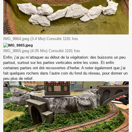
IMG_9864.jpeg (3.4 Mio) Consulté 1191 fois
IMG_9865.jpeg (4.05 Mio) Consulté 1191 fois
Enfin, j’ai pu m’attaquer au début de la végétation: des buissons un peu
partout, surtout sur les parties verticales entre les voies. Et enfin
certaines parties ont été recouvertes d’herbe. A noter également que j’ai
fait quelques rochers dans l’autre coin du fond du réseau, pour donner un
peu plus de relief.