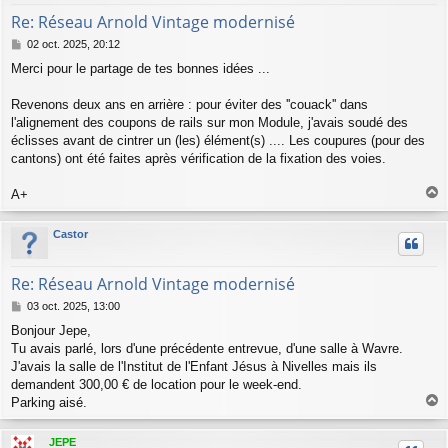
Re: Réseau Arnold Vintage modernisé
M
02 oct. 2025, 20:12
e
Merci pour le partage de tes bonnes idées ...
s
s
a
Revenons deux ans en arrière : pour éviter des ''couack'' dans
g
l'alignement des coupons de rails sur mon Module, j'avais soudé des
e
éclisses avant de cintrer un (les) élément(s) .... Les coupures (pour des
cantons) ont été faites après vérification de la fixation des voies.
A+
a
u
Castor
t
Re: Réseau Arnold Vintage modernisé
M
03 oct. 2025, 13:00
e
Bonjour Jepe,
s
Tu avais parlé, lors d'une précédente entrevue, d'une salle à Wavre.
s
a
J'avais la salle de l'Institut de l'Enfant Jésus à Nivelles mais ils
g
demandent 300,00 € de location pour le week-end.
e
Parking aisé.
a
u
JEPE