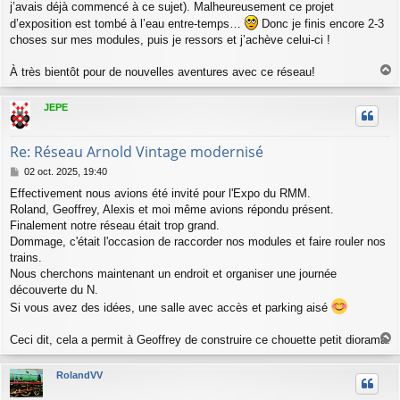
j’avais déjà commencé à ce sujet). Malheureusement ce projet
d’exposition est tombé à l’eau entre-temps…
Donc je finis encore 2-3
choses sur mes modules, puis je ressors et j’achève celui-ci !
À très bientôt pour de nouvelles aventures avec ce réseau!
a
u
JEPE
t
Re: Réseau Arnold Vintage modernisé
M
02 oct. 2025, 19:40
e
Effectivement nous avions été invité pour l'Expo du RMM.
s
Roland, Geoffrey, Alexis et moi même avions répondu présent.
s
a
Finalement notre réseau était trop grand.
g
Dommage, c'était l'occasion de raccorder nos modules et faire rouler nos
e
trains.
Nous cherchons maintenant un endroit et organiser une journée
découverte du N.
Si vous avez des idées, une salle avec accès et parking aisé
Ceci dit, cela a permit à Geoffrey de construire ce chouette petit diorama.
a
u
RolandVV
t