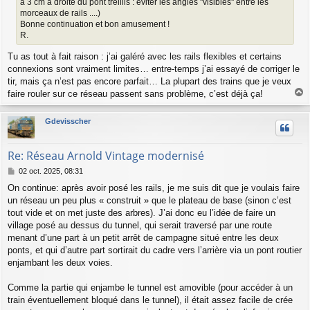
à 3 cm à droite du pont treillis : éviter les angles ''visibles'' entre les
e
morceaux de rails ....)
Bonne continuation et bon amusement !
R.
Tu as tout à fait raison : j’ai galéré avec les rails flexibles et certains
connexions sont vraiment limites… entre-temps j’ai essayé de corriger le
tir, mais ça n’est pas encore parfait… La plupart des trains que je veux
faire rouler sur ce réseau passent sans problème, c’est déjà ça!
a
u
Gdevisscher
t
Re: Réseau Arnold Vintage modernisé
M
02 oct. 2025, 08:31
e
On continue: après avoir posé les rails, je me suis dit que je voulais faire
s
un réseau un peu plus « construit » que le plateau de base (sinon c’est
s
a
tout vide et on met juste des arbres). J’ai donc eu l’idée de faire un
g
village posé au dessus du tunnel, qui serait traversé par une route
e
menant d’une part à un petit arrêt de campagne situé entre les deux
ponts, et qui d’autre part sortirait du cadre vers l’arrière via un pont routier
enjambant les deux voies.
Comme la partie qui enjambe le tunnel est amovible (pour accéder à un
train éventuellement bloqué dans le tunnel), il était assez facile de crée