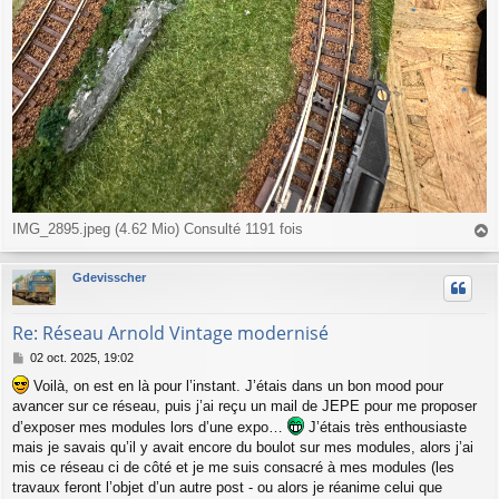
IMG_2895.jpeg (4.62 Mio) Consulté 1191 fois
a
u
Gdevisscher
t
Re: Réseau Arnold Vintage modernisé
M
02 oct. 2025, 19:02
e
Voilà, on est en là pour l’instant. J’étais dans un bon mood pour
s
avancer sur ce réseau, puis j’ai reçu un mail de JEPE pour me proposer
s
a
d’exposer mes modules lors d’une expo…
J’étais très enthousiaste
g
mais je savais qu’il y avait encore du boulot sur mes modules, alors j’ai
e
mis ce réseau ci de côté et je me suis consacré à mes modules (les
travaux feront l’objet d’un autre post - ou alors je réanime celui que