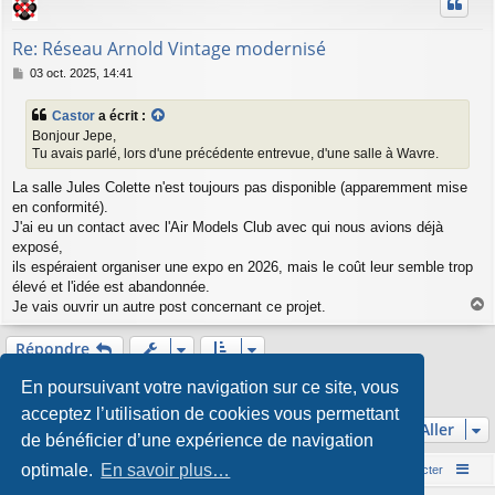
t
Re: Réseau Arnold Vintage modernisé
M
03 oct. 2025, 14:41
e
s
Castor
a écrit :
s
Bonjour Jepe,
a
Tu avais parlé, lors d'une précédente entrevue, d'une salle à Wavre.
g
e
La salle Jules Colette n'est toujours pas disponible (apparemment mise
en conformité).
J'ai eu un contact avec l'Air Models Club avec qui nous avions déjà
exposé,
ils espéraient organiser une expo en 2026, mais le coût leur semble trop
élevé et l'idée est abandonnée.
Je vais ouvrir un autre post concernant ce projet.
a
u
Répondre
t
1
3
Précédent
2
Suivant
En poursuivant votre navigation sur ce site, vous
23 messages
acceptez l’utilisation de cookies vous permettant
Aller
de bénéficier d’une expérience de navigation
optimale.
En savoir plus…
Accueil du forum
Nous contacter