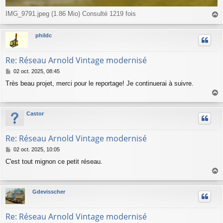
IMG_9791.jpeg (1.86 Mio) Consulté 1219 fois
a
u
phildc
t
Re: Réseau Arnold Vintage modernisé
M
02 oct. 2025, 08:45
e
Très beau projet, merci pour le reportage! Je continuerai à suivre.
s
s
a
a
g
u
Castor
e
t
Re: Réseau Arnold Vintage modernisé
M
02 oct. 2025, 10:05
e
C'est tout mignon ce petit réseau.
s
s
a
a
g
u
Gdevisscher
e
t
Re: Réseau Arnold Vintage modernisé