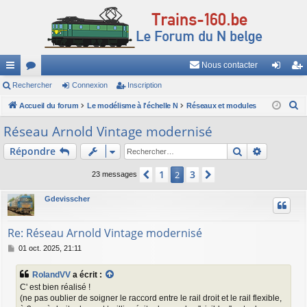
Nous contacter
ac
Rechercher
or
Connexion
Inscription
on
ns
R
co
Accueil du forum
u
Le modélisme à l'échelle N
Réseaux et modules
ne
cri
e
ur
m
xi
pti
Réseau Arnold Vintage modernisé
c
ci
s
on
on
Rechercher
Recherch
Répondre
h
e
s
1
3
Précédent
2
Suivant
23 messages
r
c
Gdevisscher
h
e
Re: Réseau Arnold Vintage modernisé
r
M
01 oct. 2025, 21:11
e
s
RolandVV
a écrit :
s
C' est bien réalisé !
a
(ne pas oublier de soigner le raccord entre le rail droit et le rail flexible,
g