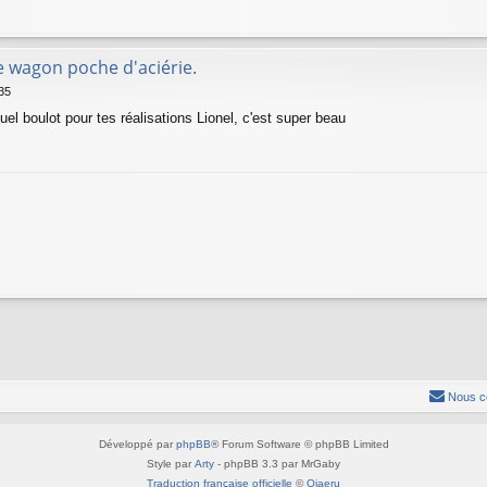
e wagon poche d'aciérie.
:35
quel boulot pour tes réalisations Lionel, c'est super beau
Nous c
Développé par
phpBB
® Forum Software © phpBB Limited
Style par
Arty
- phpBB 3.3 par MrGaby
Traduction française officielle
©
Qiaeru