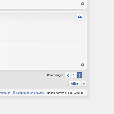
H
a
u
t
H
a
u
1
Précédent
2
12 messages
t
Aller
ontacter
Supprimer les cookies
Fuseau horaire sur
UTC+01:00