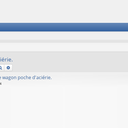
érie.
Rechercher
Recherche avancée
e wagon poche d'aciérie.
4