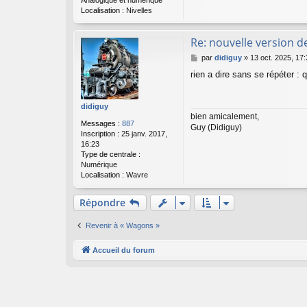
Analogique et numérique
Localisation :
Nivelles
Re: nouvelle version d
M
par
didiguy
»
13 oct. 2025, 17
e
rien a dire sans se répéter : 
s
s
a
didiguy
g
bien amicalement,
e
Messages :
887
Guy (Didiguy)
Inscription :
25 janv. 2017,
16:23
Type de centrale :
Numérique
Localisation :
Wavre
Répondre
Revenir à « Wagons »
Accueil du forum