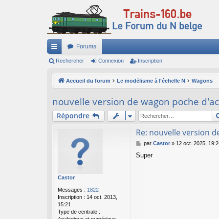
Forums
ac
Rechercher
Connexion
Inscription
co
Accueil du forum
Le modélisme à l'échelle N
Wagons
ur
nouvelle version de wagon poche d'aci
ci
Répondre
s
Re: nouvelle version d
M
par
Castor
»
12 oct. 2025, 19:2
e
Super
s
s
a
Castor
g
e
Messages :
1822
Inscription :
14 oct. 2013,
15:21
Type de centrale :