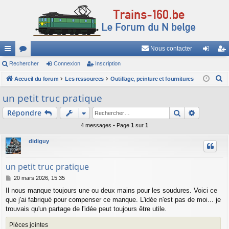
Nous contacter
ac
Rechercher
or
Connexion
Inscription
on
ns
R
co
Accueil du forum
u
Les ressources
Outillage, peinture et fournitures
ne
cri
e
ur
m
xi
pti
un petit truc pratique
c
ci
s
on
on
Rechercher
Recherch
Répondre
h
e
s
4 messages • Page
1
sur
1
r
didiguy
c
h
un petit truc pratique
e
M
20 mars 2026, 15:35
r
e
Il nous manque toujours une ou deux mains pour les soudures. Voici ce
s
que j'ai fabriqué pour compenser ce manque. L'idée n'est pas de moi... je
s
a
trouvais qu'un partage de l'idée peut toujours être utile.
g
e
Pièces jointes