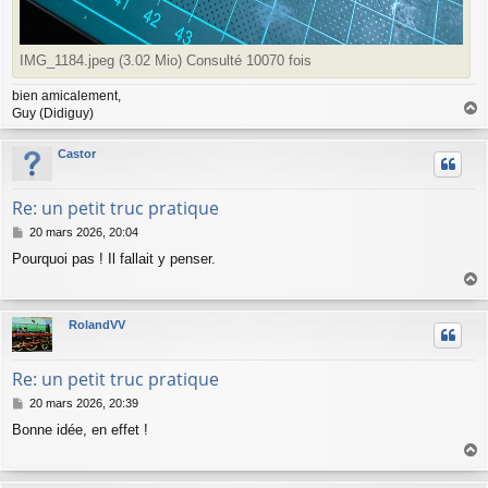
IMG_1184.jpeg (3.02 Mio) Consulté 10070 fois
bien amicalement,
Guy (Didiguy)
a
u
Castor
t
Re: un petit truc pratique
M
20 mars 2026, 20:04
e
Pourquoi pas ! Il fallait y penser.
s
s
a
a
g
u
RolandVV
e
t
Re: un petit truc pratique
M
20 mars 2026, 20:39
e
Bonne idée, en effet !
s
s
a
a
g
u