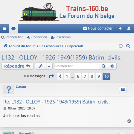
Nous contacter
ac
Rechercher
or
Connexion
Inscription
on
ns
R
co
Accueil du forum
u
Les ressources
Papercraft
ne
cri
e
ur
m
xi
pti
L132 - OLLOY - 1926-1949(1959) Bâtim. civils.
c
ci
s
on
on
Rechercher
Recherch
Répondre
h
e
s
Page
10
sur
10
1
6
7
8
9
Précédent
10
100 messages
…
r
c
Castor
h
e
Re: L132 - OLLOY - 1926-1949(1959) Bâtim. civils.
r
M
08 juin 2025, 19:37
e
Judicieux les rondins.
s
s
a
a
g
u
RolandVV