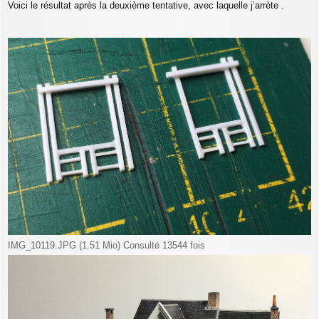
Voici le résultat après la deuxième tentative, avec laquelle j’arrète .
IMG_10119.JPG (1.51 Mio) Consulté 13544 fois