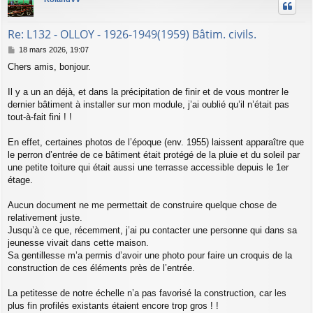
e
t
Re: L132 - OLLOY - 1926-1949(1959) Bâtim. civils.
M
18 mars 2026, 19:07
e
Chers amis, bonjour.
s
s
a
Il y a un an déjà, et dans la précipitation de finir et de vous montrer le
g
dernier bâtiment à installer sur mon module, j’ai oublié qu’il n’était pas
e
tout-à-fait fini ! !
En effet, certaines photos de l’époque (env. 1955) laissent apparaître que
le perron d’entrée de ce bâtiment était protégé de la pluie et du soleil par
une petite toiture qui était aussi une terrasse accessible depuis le 1er
étage.
Aucun document ne me permettait de construire quelque chose de
relativement juste.
Jusqu’à ce que, récemment, j’ai pu contacter une personne qui dans sa
jeunesse vivait dans cette maison.
Sa gentillesse m’a permis d’avoir une photo pour faire un croquis de la
construction de ces éléments près de l’entrée.
La petitesse de notre échelle n’a pas favorisé la construction, car les
plus fin profilés existants étaient encore trop gros ! !