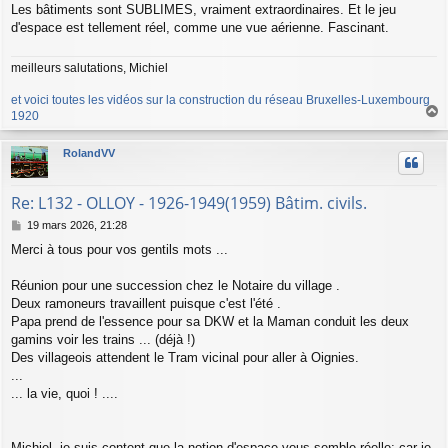
Les bâtiments sont SUBLIMES, vraiment extraordinaires. Et le jeu
s
a
d'espace est tellement réel, comme une vue aérienne. Fascinant.
g
e
meilleurs salutations, Michiel
et voici toutes les vidéos sur la construction du réseau Bruxelles-Luxembourg
1920
a
u
RolandVV
t
Re: L132 - OLLOY - 1926-1949(1959) Bâtim. civils.
M
19 mars 2026, 21:28
e
Merci à tous pour vos gentils mots ...
s
s
a
Réunion pour une succession chez le Notaire du village .
g
Deux ramoneurs travaillent puisque c'est l'été .
e
Papa prend de l'essence pour sa DKW et la Maman conduit les deux
gamins voir les trains ... (déjà !)
Des villageois attendent le Tram vicinal pour aller à Oignies.
...
... la vie, quoi ! ....
Michiel, je suis content que la notion d'espace vous semble réelle; car je