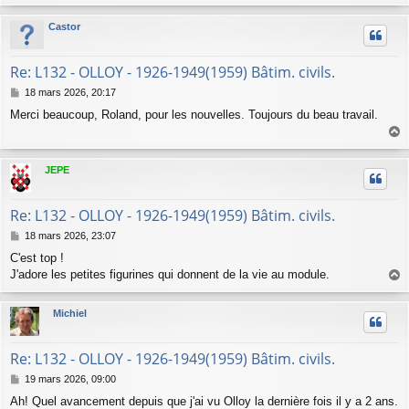
a
u
Castor
t
Re: L132 - OLLOY - 1926-1949(1959) Bâtim. civils.
M
18 mars 2026, 20:17
e
Merci beaucoup, Roland, pour les nouvelles. Toujours du beau travail.
s
s
a
a
g
u
JEPE
e
t
Re: L132 - OLLOY - 1926-1949(1959) Bâtim. civils.
M
18 mars 2026, 23:07
e
C'est top !
s
J'adore les petites figurines qui donnent de la vie au module.
s
a
a
g
u
Michiel
e
t
Re: L132 - OLLOY - 1926-1949(1959) Bâtim. civils.
M
19 mars 2026, 09:00
e
Ah! Quel avancement depuis que j'ai vu Olloy la dernière fois il y a 2 ans.
s