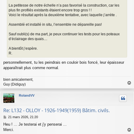
La petitesse de notre échelle n’a pas favorisé la construction, car les
plus fin profilés existants étaient encore trop gros ! !
Voici le résultat après la deuxième tentative, avec laquelle j’arrète .
Assemblé et installé in situ, l’ensemble ne dépareille pas!
Sauf oubli(s) de ma part, je peux continuer les tests pour les poteaux
d’éclairage des quais....
A bientôt j’espère.
R.
personnellement, tu les peindrais en couloir bois foncé, leur épaisseur
apparaîtrait plus comme normal.
bien amicalement,
Guy (Didiguy)
a
u
RolandVV
t
Re: L132 - OLLOY - 1926-1949(1959) Bâtim. civils.
M
21 mars 2026, 21:20
e
Heu ! ... Je testerai et j'y penserai ...
s
Merci.
s