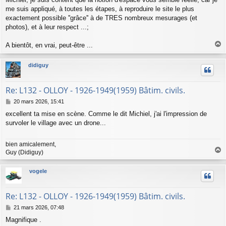
me suis appliqué, à toutes les étapes, à reproduire le site le plus
exactement possible ''grâce'' à de TRES nombreux mesurages (et
photos), et à leur respect ...;
A bientôt, en vrai, peut-être ...
a
u
didiguy
t
Re: L132 - OLLOY - 1926-1949(1959) Bâtim. civils.
M
20 mars 2026, 15:41
e
excellent ta mise en scène. Comme le dit Michiel, j'ai l'impression de
s
survoler le village avec un drone...
s
a
g
bien amicalement,
e
Guy (Didiguy)
a
u
vogele
t
Re: L132 - OLLOY - 1926-1949(1959) Bâtim. civils.
M
21 mars 2026, 07:48
e
Magnifique .
s