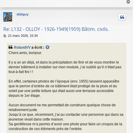
s
a
a
g
u
didiguy
e
t
Re: L132 - OLLOY - 1926-1949(1959) Bâtim. civils.
M
21 mars 2026, 15:34
e
s
RolandVV
a écrit :
s
Chers amis, bonjour.
a
g
Il y a un an déjà, et dans la précipitation de finir et de vous montrer le
e
dernier bâtiment à installer sur mon module, j’ai oublié qu’il n’était pas
tout-à-fait fini ! !
En effet, certaines photos de l’époque (env. 1955) laissent apparaître
que le perron d’entrée de ce bâtiment était protégé de la pluie et du
soleil par une petite toiture qui était aussi une terrasse accessible
depuis le 1er étage.
Aucun document ne me permettait de construire quelque chose de
relativement juste.
Jusqu’à ce que, récemment, j’ai pu contacter une personne qui dans sa
jeunesse vivait dans cette maison.
Sa gentillesse m’a permis d’avoir une photo pour faire un croquis de la
construction de ces éléments près de l’entrée.